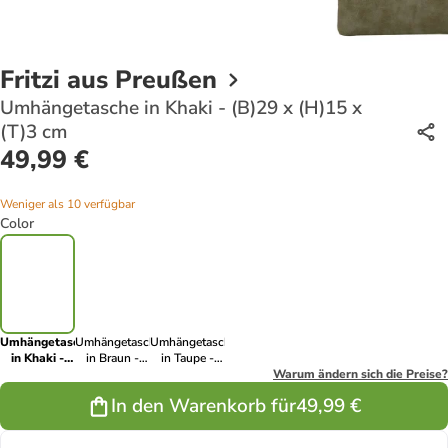
Fritzi aus Preußen
Umhängetasche in Khaki - (B)29 x (H)15 x
(T)3 cm
49,99 €
Weniger als 10 verfügbar
Color
Umhängetasche
Umhängetasche
Umhängetasche
in Khaki -
in Braun -
in Taupe -
(B)29 x
(B)29 x (H)15
(B)29 x (H)15
Warum ändern sich die Preise?
(H)15 x (T)3
x (T)3 cm
x (T)3 cm
In den Warenkorb für
49,99 €
cm