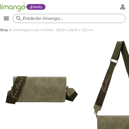
family
Shop
Umhängetasche in Khaki - (B)29 x (H)15 x (T)3 cm