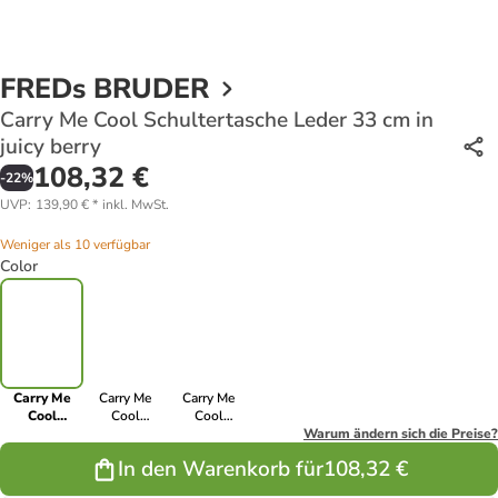
FREDs BRUDER
Carry Me Cool Schultertasche Leder 33 cm in
juicy berry
108,32 €
-
22
%
UVP
:
139,90 €
*
inkl. MwSt.
Weniger als 10 verfügbar
Color
Carry Me
Carry Me
Carry Me
Cool
Cool
Cool
Schultertasche
Schultertasche
Schultertasche
Warum ändern sich die Preise?
Leder 33 cm
Leder 33 cm
Leder 33 cm
In den Warenkorb für
108,32 €
in juicy berry
in denim blue
in powder
mint