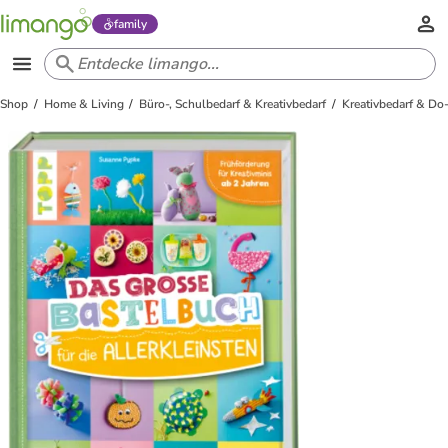
family
Shop
Home & Living
Büro-, Schulbedarf & Kreativbedarf
Kreativbedarf & Do-