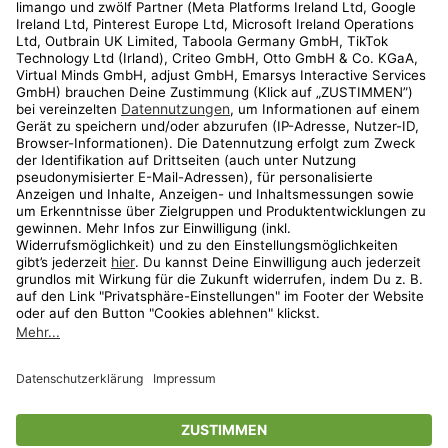
Kundenservice
Shop
Aktionen
Travel
limango.nl
limango.pl