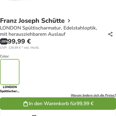
Franz Joseph Schütte
LONDON Spültischarmatur, Edelstahloptik,
mit herausziehbarem Auslauf
99,99 €
-
28
%
UVP
:
139,99 €
*
inkl. MwSt.
Color
LONDON
Spültischarmatur,
Edelstahloptik,
Warum ändern sich die Preise?
mit
In den Warenkorb für
99,99 €
herausziehbarem
Auslauf