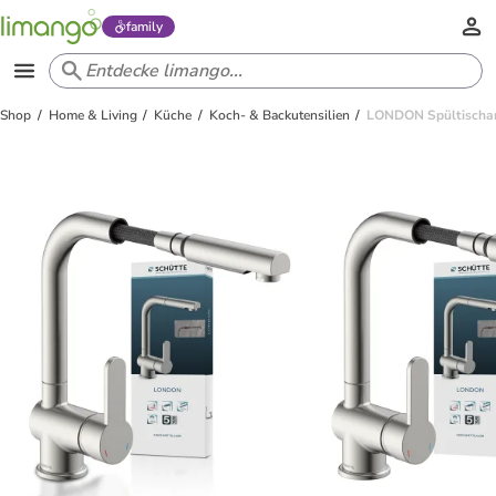
family
Shop
Home & Living
Küche
Koch- & Backutensilien
LONDON Spültischarm