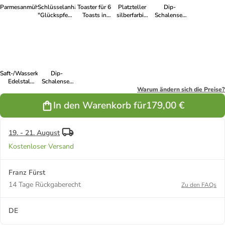
Parmesanmühle
Schlüsselanhänger
Toaster für 6
Platzteller
Dip-
"Glückspfennig"
Toasts in
silberfarbig
Schalenset
in Silber
Silber
versilbert
91000064
silberfarbig
Saft-/Wasserkrug
Dip-
Edelstal
Schalenset
poliert
mit 2 Schalen
Warum ändern sich die Preise?
18/10 CN
In den Warenkorb für
179,00 €
19. - 21. August
Kostenloser Versand
Franz Fürst
14 Tage Rückgaberecht
Zu den FAQs
DE