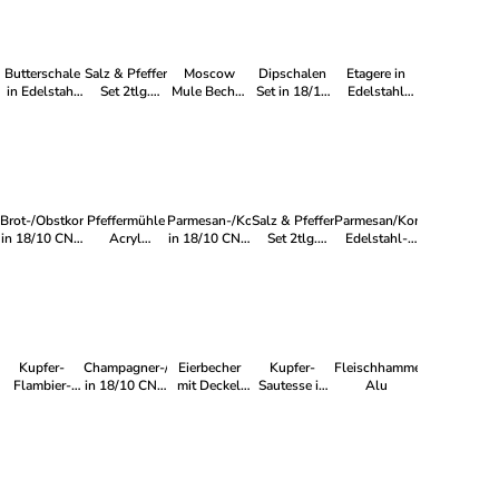
Butterschale
Salz & Pfeffer
Moscow
Dipschalen
Etagere in
in Edelstahl
Set 2tlg.
Mule Becher
Set in 18/10
Edelstahl
mit
Acryl weiss
in
CN - poliert
poliert
vergoldetem
Kupferbeschichtung
Knopf
Brot-/Obstkorb
Pfeffermühle
Parmesan-/Konfitürendose
Salz & Pfeffer
Parmesan/Konfitüredose
in 18/10 CN -
Acryl
in 18/10 CN -
Set 2tlg.
Edelstahl-
poliert
Mahlwerk
Glas
Acryl
Kunststoff-
oben
schwarz
poliert
Kupfer-
Champagner-/Flaschenkühler
Eierbecher
Kupfer-
Fleischhammer
Flambier-
in 18/10 CN -
mit Deckel
Sautesse in
Alu
Pfanne in
matt/poliert
Silber
18/10 CN mit
18/10 CN mit
starker
starker
Kupferschicht
Kupferschicht