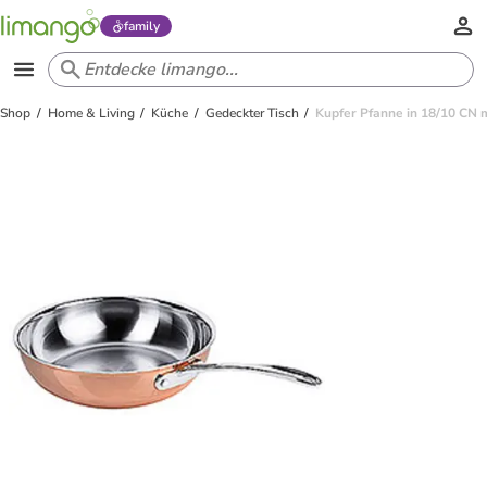
family
Shop
Home & Living
Küche
Gedeckter Tisch
Kupfer Pfanne in 18/10 CN m