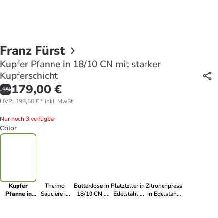
Franz Fürst
Kupfer Pfanne in 18/10 CN mit starker
Kupferschicht
179,00 €
-
9
%
UVP
:
198,50 €
*
inkl. MwSt.
Nur noch 3 verfügbar
Color
Kupfer
Thermo
Butterdose in
Platzteller in
Zitronenpresse
Pfanne in
Sauciere in
18/10 CN -
Edelstahl -
in Edelstahl-
18/10 CN mit
Edelstahl
poliert
poliert
poliert
starker
doppelwandig-
Kupferschicht
poliert