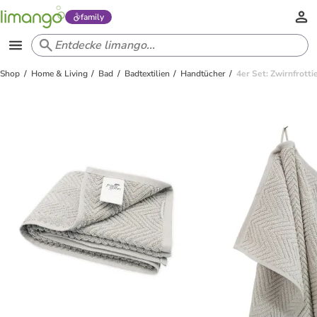
family
Shop
Home & Living
Bad
Badtextilien
Handtücher
4er Set: Zwirnfrott