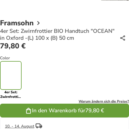
Framsohn
4er Set: Zwirnfrottier BIO Handtuch "OCEAN"
in Oxford -(L) 100 x (B) 50 cm
79,80 €
Color
4er Set:
Zwirnfrottier
BIO
Warum ändern sich die Preise?
Handtuch
In den Warenkorb für
79,80 €
"OCEAN" in
Oxford -(L)
100 x (B) 50
cm
10. - 14. August