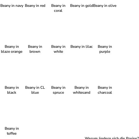
Beany in navy
Beany in red
Beany in
Beany in gold
Beany in olive
coral
Beany in
Beany in
Beany in
Beany in lilac
Beany in
blaze orange
brown
white
purple
Beany in
Beany in CL
Beany in
Beany in
Beany in
black
blue
spruce
whitesand
charcoal
Beany in
toffee
Warum ändern sich die Preise?