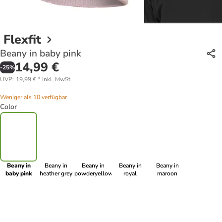
Flexfit
Beany in baby pink
14,99 €
-
25
%
UVP
:
19,99 €
*
inkl. MwSt.
Weniger als 10 verfügbar
Color
Beany in
Beany in
Beany in
Beany in
Beany in
baby pink
heather grey
powderyellow
royal
maroon