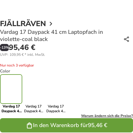
FJÄLLRÄVEN
Vardag 17 Daypack 41 cm Laptopfach in
violette-coal black
95,46 €
-
13
%
UVP
:
109,95 €
*
inkl. MwSt.
Nur noch 3 verfügbar
Color
Vardag 17
Vardag 17
Vardag 17
Daypack 41
Daypack 41
Daypack 41
cm
cm
cm
Warum ändern sich die Preise?
Laptopfach
Laptopfach in
Laptopfach in
In den Warenkorb für
95,46 €
in violette-
green-clay
coal black
coal black