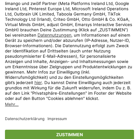
Kundenservice
Shop
Aktionen
Travel
limango.nl
limango.pl