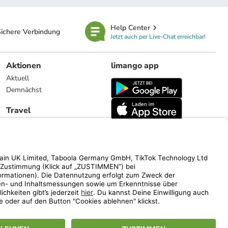
Help Center
ichere Verbindung
Jetzt auch per Live-Chat erreichbar!
Aktionen
limango app
Aktuell
Demnächst
Travel
Reiseangebote
limango.nl
limango.pl
ich auf den Streichpreis.
www.limango.de/einladen