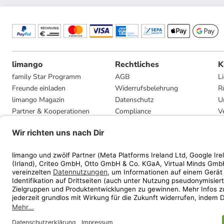
limango
Rechtliches
K
family Star Programm
AGB
L
Freunde einladen
Widerrufsbelehrung
R
limango Magazin
Datenschutz
U
Partner & Kooperationen
Compliance
V
Jobs
Impressum
G
Presse
Privatsphäre-Einstellungen
Mediadaten
Geschenkgutscheinbedingungen
* Streichpreise entsprec
ᵃ Die jeweils aktuellen