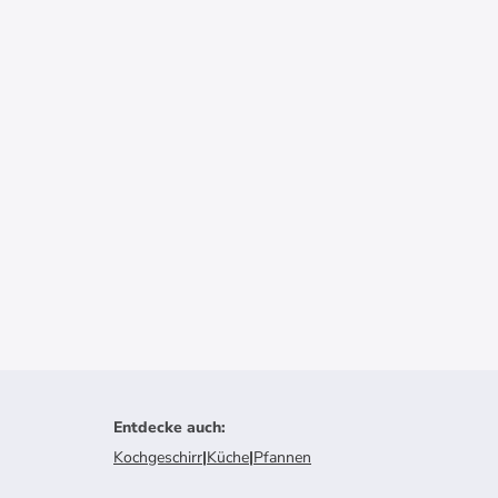
Entdecke auch
:
Kochgeschirr
|
Küche
|
Pfannen