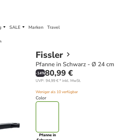
g
SALE
Marken
Travel
m
Fissler
Pfanne in Schwarz - Ø 24 cm
80,99 €
-
14
%
UVP
:
94,99 €
*
inkl. MwSt.
Weniger als 10 verfügbar
Color
Pfanne in