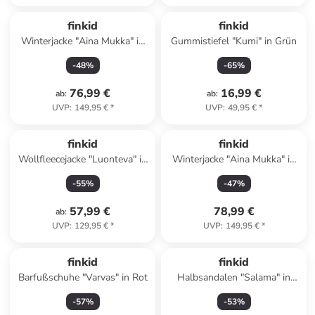
finkid
finkid
Winterjacke "Aina Mukka" in
Gummistiefel "Kumi" in Grün
Rosa/ Blau
-
48
%
-
65
%
76,99 €
16,99 €
ab
:
ab
:
UVP
:
149,95 €
*
UVP
:
49,95 €
*
finkid
finkid
Wollfleecejacke "Luonteva" in
Winterjacke "Aina Mukka" in
Blau
Rot/ Pink
-
55
%
-
47
%
57,99 €
78,99 €
ab
:
UVP
:
129,95 €
*
UVP
:
149,95 €
*
finkid
finkid
Barfußschuhe "Varvas" in Rot
Halbsandalen "Salama" in
Pink
-
57
%
-
53
%