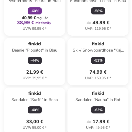
Winterboots "Peura" in Blau
Funktionshose "Leena" in Blau
-
60
%
-
58
%
40,99 €
regulär
38,99 €
49,99 €
ab
:
mit family
UVP
:
99,95 €
*
UVP
:
119,95 €
*
finkid
finkid
Beanie "Pippalot" in Blau
Ski-/ Snowboardhose "Kajo
Husky" in Blau
-
44
%
-
53
%
21,99 €
74,99 €
UVP
:
39,95 €
*
UVP
:
159,95 €
*
finkid
finkid
Sandalen "Surffi" in Rosa
Sandalen "Nauha" in Rot
-
40
%
-
63
%
33,00 €
17,99 €
ab
:
UVP
:
55,00 €
*
UVP
:
49,95 €
*