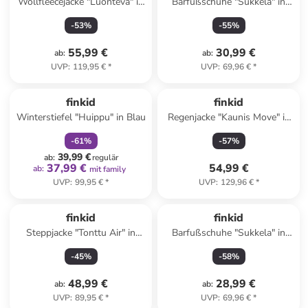
Wollfleecejacke "Luonteva" in
Barfußschuhe "Sukkela" in
Rot
Blau
-
53
%
-
55
%
55,99 €
30,99 €
ab
:
ab
:
UVP
:
119,95 €
*
UVP
:
69,96 €
*
family
rabatt
finkid
finkid
Winterstiefel "Huippu" in Blau
Regenjacke "Kaunis Move" in
Rosa/ Hellbraun
-
61
%
-
57
%
39,99 €
ab
:
regulär
37,99 €
54,99 €
ab
:
mit family
UVP
:
99,95 €
*
UVP
:
129,96 €
*
finkid
finkid
Steppjacke "Tonttu Air" in
Barfußschuhe "Sukkela" in
Orange/ Lila
Orange
-
45
%
-
58
%
48,99 €
28,99 €
ab
:
ab
:
UVP
:
89,95 €
*
UVP
:
69,96 €
*