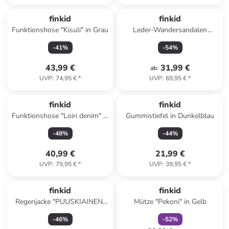
finkid
finkid
Funktionshose "Kisuli" in Grau
Leder-Wandersandalen
"Sankari" in Hellbraun
-
41
%
-
54
%
43,99 €
31,99 €
ab
:
UVP
:
74,95 €
*
UVP
:
69,95 €
*
finkid
finkid
Funktionshose "Loiri denim" in
Gummistiefel in Dunkelblau
Dunkelblau
-
48
%
-
44
%
40,99 €
21,99 €
UVP
:
79,95 €
*
UVP
:
39,95 €
*
family
rabatt
finkid
finkid
Regenjacke "PUUSKIAINEN"
Mütze "Pekoni" in Gelb
in Pflaume
-
46
%
-
52
%