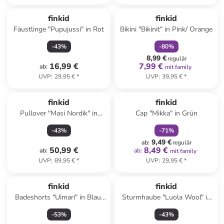
family
rabatt
finkid
finkid
Fäustlinge "Pupujussi" in Rot
Bikini "Bikinit" in Pink/ Orange
-
43
%
-
80
%
8,99 €
regulär
16,99 €
7,99 €
ab
:
mit family
UVP
:
29,95 €
*
UVP
:
39,95 €
*
family
rabatt
finkid
finkid
Pullover "Masi Nordik" in
Cap "Mikka" in Grün
Blau/ Weiß
-
43
%
-
71
%
9,49 €
ab
:
regulär
50,99 €
8,49 €
ab
:
ab
:
mit family
UVP
:
89,95 €
*
UVP
:
29,95 €
*
finkid
finkid
Badeshorts "Uimari" in Blau/
Sturmhaube "Luola Wool" in
Grau/ Hellbraun
Blau
-
53
%
-
43
%