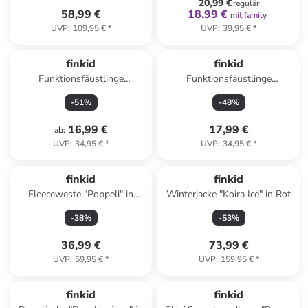
20,99 €
regulär
58,99 €
18,99 €
mit family
UVP
:
109,95 €
*
UVP
:
39,95 €
*
finkid
finkid
Funktionsfäustlinge
Funktionsfäustlinge
"NUPUJUSSI WOOL" in
"NUPUJUSSI WOOL" in Grün
-
51
%
-
48
%
Dunkelblau
16,99 €
17,99 €
ab
:
UVP
:
34,95 €
*
UVP
:
34,95 €
*
finkid
finkid
Fleeceweste "Poppeli" in
Winterjacke "Koira Ice" in Rot
Dunkelblau
-
38
%
-
53
%
36,99 €
73,99 €
UVP
:
59,95 €
*
UVP
:
159,95 €
*
finkid
finkid