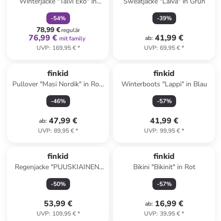
Winterjacke "Talvi Eko" in
Sweatjacke "Laiva" in Grün
Rosa
-
54
%
-
39
%
78,99 €
regulär
76,99 €
41,99 €
ab
:
mit family
UVP
:
169,95 €
*
UVP
:
69,95 €
*
finkid
finkid
Pullover "Masi Nordik" in Rot/
Winterboots "Lappi" in Blau
Weiß
-
46
%
-
57
%
47,99 €
41,99 €
ab
:
UVP
:
89,95 €
*
UVP
:
99,95 €
*
finkid
finkid
Regenjacke "PUUSKIAINEN"
Bikini "Bikinit" in Rot
in Gelb
-
50
%
-
57
%
53,99 €
16,99 €
ab
:
UVP
:
109,95 €
*
UVP
:
39,95 €
*