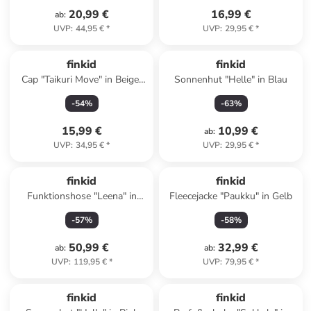
20,99 €
16,99 €
ab
:
UVP
:
44,95 €
*
UVP
:
29,95 €
*
finkid
finkid
Cap "Taikuri Move" in Beige/
Sonnenhut "Helle" in Blau
Blau
-
54
%
-
63
%
15,99 €
10,99 €
ab
:
UVP
:
34,95 €
*
UVP
:
29,95 €
*
finkid
finkid
Funktionshose "Leena" in
Fleecejacke "Paukku" in Gelb
Beere
-
57
%
-
58
%
50,99 €
32,99 €
ab
:
ab
:
UVP
:
119,95 €
*
UVP
:
79,95 €
*
family
rabatt
finkid
finkid