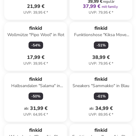
39,99 €
regulär
21,99 €
37,99 €
mit family
UVP
:
39,95 €
*
UVP
:
79,95 €
*
finkid
finkid
Wollmütze "Pipo Wool" in Rot
Funktionshose "Kiksa Move"
in Beige
-
54
%
-
51
%
17,99 €
38,99 €
UVP
:
39,95 €
*
UVP
:
79,95 €
*
finkid
finkid
Halbsandalen "Salama" in
Sneakers "Sammakko" in Blau
Grün/ Blau
-
50
%
-
61
%
31,99 €
34,99 €
ab
:
ab
:
UVP
:
64,95 €
*
UVP
:
89,95 €
*
family
rabatt
Reserviert
finkid
finkid