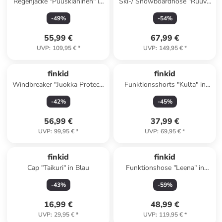
Regenjacke "Puuskianinen" in
Ski-/ Snowboardhose "Ruuvi"
Gelb
in Türkis
-
49
%
-
54
%
55,99 €
67,99 €
UVP
:
109,95 €
*
UVP
:
149,95 €
*
finkid
finkid
Windbreaker "Juokka Protect"
Funktionsshorts "Kulta" in
in Blau
Petrol/ Grau
-
42
%
-
45
%
56,99 €
37,99 €
UVP
:
99,95 €
*
UVP
:
69,95 €
*
finkid
finkid
Cap "Taikuri" in Blau
Funktionshose "Leena" in
Dunkelblau
-
43
%
-
59
%
16,99 €
48,99 €
UVP
:
29,95 €
*
UVP
:
119,95 €
*