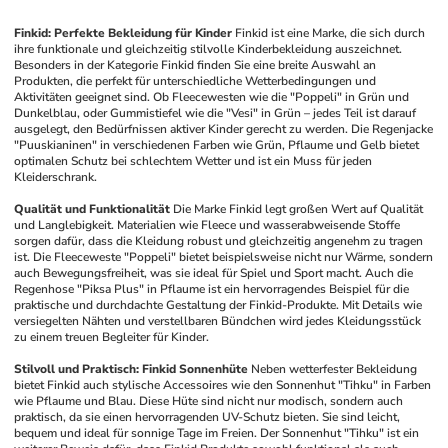
Finkid: Perfekte Bekleidung für Kinder
Finkid ist eine Marke, die sich durch 
ihre funktionale und gleichzeitig stilvolle Kinderbekleidung auszeichnet. 
Besonders in der Kategorie Finkid finden Sie eine breite Auswahl an 
Produkten, die perfekt für unterschiedliche Wetterbedingungen und 
Aktivitäten geeignet sind. Ob Fleecewesten wie die "Poppeli" in Grün und 
Dunkelblau, oder Gummistiefel wie die "Vesi" in Grün – jedes Teil ist darauf 
ausgelegt, den Bedürfnissen aktiver Kinder gerecht zu werden. Die Regenjacke 
"Puuskianinen" in verschiedenen Farben wie Grün, Pflaume und Gelb bietet 
optimalen Schutz bei schlechtem Wetter und ist ein Muss für jeden 
Kleiderschrank. 
Qualität und Funktionalität
Die Marke Finkid legt großen Wert auf Qualität 
und Langlebigkeit. Materialien wie Fleece und wasserabweisende Stoffe 
sorgen dafür, dass die Kleidung robust und gleichzeitig angenehm zu tragen 
ist. Die Fleeceweste "Poppeli" bietet beispielsweise nicht nur Wärme, sondern 
auch Bewegungsfreiheit, was sie ideal für Spiel und Sport macht. Auch die 
Regenhose "Piksa Plus" in Pflaume ist ein hervorragendes Beispiel für die 
praktische und durchdachte Gestaltung der Finkid-Produkte. Mit Details wie 
versiegelten Nähten und verstellbaren Bündchen wird jedes Kleidungsstück 
zu einem treuen Begleiter für Kinder.
Stilvoll und Praktisch: Finkid Sonnenhüte
Neben wetterfester Bekleidung 
bietet Finkid auch stylische Accessoires wie den Sonnenhut "Tihku" in Farben 
wie Pflaume und Blau. Diese Hüte sind nicht nur modisch, sondern auch 
praktisch, da sie einen hervorragenden UV-Schutz bieten. Sie sind leicht, 
bequem und ideal für sonnige Tage im Freien. Der Sonnenhut "Tihku" ist ein 