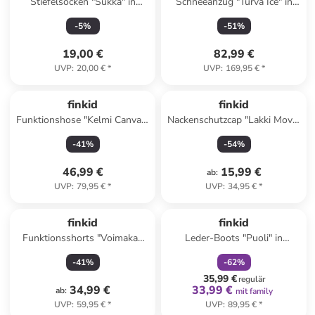
Stiefelsocken "Sukka" in
Schneeanzug "Turva Ice" in
Türkis
Hellbraun/ Dunkelblau
-
5
%
-
51
%
19,00 €
82,99 €
UVP
:
20,00 €
*
UVP
:
169,95 €
*
finkid
finkid
Funktionshose "Kelmi Canvas"
Nackenschutzcap "Lakki Move"
in Blau
in Rot/ Beige
-
41
%
-
54
%
46,99 €
15,99 €
ab
:
UVP
:
79,95 €
*
UVP
:
34,95 €
*
family
rabatt
finkid
finkid
Funktionsshorts "Voimakas
Leder-Boots "Puoli" in
Protect" in Blau
Dunkelblau
-
41
%
-
62
%
35,99 €
regulär
34,99 €
33,99 €
ab
:
mit family
UVP
:
59,95 €
*
UVP
:
89,95 €
*