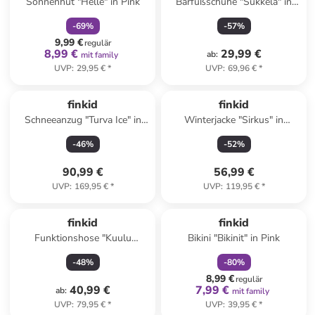
Sonnenhut "Helle" in Pink
Barfußschuhe "Sukkela" in
Khaki
-
69
%
-
57
%
9,99 €
regulär
8,99 €
29,99 €
ab
:
mit family
UVP
:
29,95 €
*
UVP
:
69,96 €
*
finkid
finkid
Schneeanzug "Turva Ice" in
Winterjacke "Sirkus" in
Blau
Orange/ Petrol
-
46
%
-
52
%
90,99 €
56,99 €
UVP
:
169,95 €
*
UVP
:
119,95 €
*
family
rabatt
finkid
finkid
Funktionshose "Kuulu
Bikini "Bikinit" in Pink
Canvas" in Blau
-
48
%
-
80
%
8,99 €
regulär
40,99 €
7,99 €
ab
:
mit family
UVP
:
79,95 €
*
UVP
:
39,95 €
*