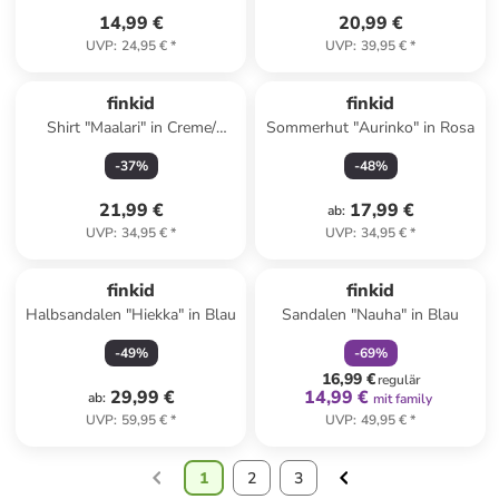
14,99 €
20,99 €
UVP
:
24,95 €
*
UVP
:
39,95 €
*
finkid
finkid
Shirt "Maalari" in Creme/
Sommerhut "Aurinko" in Rosa
Dunkelblau
-
37
%
-
48
%
21,99 €
17,99 €
ab
:
UVP
:
34,95 €
*
UVP
:
34,95 €
*
family
rabatt
finkid
finkid
Halbsandalen "Hiekka" in Blau
Sandalen "Nauha" in Blau
-
49
%
-
69
%
16,99 €
regulär
29,99 €
14,99 €
ab
:
mit family
UVP
:
59,95 €
*
UVP
:
49,95 €
*
1
2
3