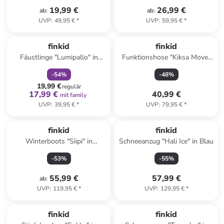
19,99 €
26,99 €
ab
:
ab
:
UVP
:
49,95 €
*
UVP
:
59,95 €
*
family
rabatt
finkid
finkid
Fäustlinge "Lumipallo" in
Funktionshose "Kiksa Move"
Rosa
in Grau
-
54
%
-
48
%
19,99 €
regulär
17,99 €
40,99 €
mit family
UVP
:
39,95 €
*
UVP
:
79,95 €
*
finkid
finkid
Winterboots "Siipi" in
Schneeanzug "Hali Ice" in Blau
Bordeaux
-
53
%
-
55
%
55,99 €
57,99 €
ab
:
UVP
:
119,95 €
*
UVP
:
129,95 €
*
finkid
finkid