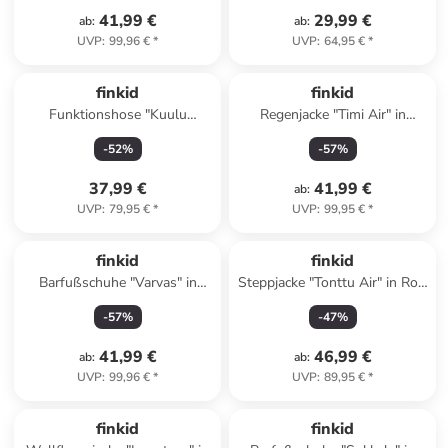
41,99 €
29,99 €
ab
:
ab
:
UVP
:
99,96 €
*
UVP
:
64,95 €
*
finkid
finkid
Funktionshose "Kuulu
Regenjacke "Timi Air" in
Canvas" in Rot
Orange
-
52
%
-
57
%
37,99 €
41,99 €
ab
:
UVP
:
79,95 €
*
UVP
:
99,95 €
*
finkid
finkid
Barfußschuhe "Varvas" in
Steppjacke "Tonttu Air" in Rot/
Dunkelblau
Hellblau
-
57
%
-
47
%
41,99 €
46,99 €
ab
:
ab
:
UVP
:
99,96 €
*
UVP
:
89,95 €
*
finkid
finkid