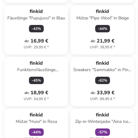
finkid
finkid
Fäustlinge "Pupujussi" in Blau
Mütze "Pipo Wool" in Beige
-
43
%
-
44
%
16,99 €
21,99 €
ab
:
ab
:
UVP
:
29,95 €
*
UVP
:
39,95 €
*
finkid
finkid
Funktionsfäustlinge
Sneakers "Sammakko" in Pink/
"Nupujussi Teddy" in Beige
Grau
-
45
%
-
62
%
18,99 €
33,99 €
ab
:
ab
:
UVP
:
34,95 €
*
UVP
:
89,95 €
*
family
rabatt
family
rabatt
finkid
finkid
Mütze "Huivi" in Rosa
Zip-in-Winterjacke "Aina Ice"
in Blau
-
44
%
-
57
%