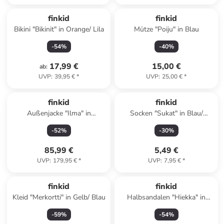
finkid
finkid
Bikini "Bikinit" in Orange/ Lila
Mütze "Poiju" in Blau
-
54
%
-
40
%
17,99 €
15,00 €
ab
:
UVP
:
39,95 €
*
UVP
:
25,00 €
*
finkid
finkid
Außenjacke "Ilma" in
Socken "Sukat" in Blau/
Dunkelblau
Dunkelblau
-
52
%
-
30
%
85,99 €
5,49 €
UVP
:
179,95 €
*
UVP
:
7,95 €
*
finkid
finkid
Kleid "Merkortti" in Gelb/ Blau
Halbsandalen "Hiekka" in
Rosa/ Pink
-
59
%
-
54
%