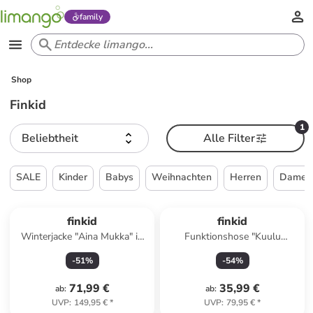
family
Shop
Finkid
1
Beliebtheit
Alle Filter
SALE
Kinder
Babys
Weihnachten
Herren
Damen
finkid
finkid
Winterjacke "Aina Mukka" in
Funktionshose "Kuulu
Blau/ Grün
Canvas" in Hellbraun
-
51
%
-
54
%
71,99 €
35,99 €
ab
:
ab
:
UVP
:
149,95 €
*
UVP
:
79,95 €
*