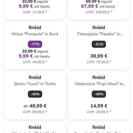
10,99 €
69,99 €
regulär
regulär
9,99 €
67,99 €
mit family
mit family
UVP
:
17,95 €
*
UVP
:
159,95 €
*
family
rabatt
finkid
finkid
Mütze "Pompula" in Bunt
Fleecejacke "Paukku" in
Dunkelblau
-
77
%
-
51
%
10,99 €
regulär
9,99 €
38,99 €
mit family
UVP
:
44,95 €
*
UVP
:
79,95 €
*
finkid
finkid
Boots "Vuori" in Türkis
Wollmütze "Popi Wool" in
Hellbraun
-
45
%
-
49
%
48,99 €
14,99 €
ab
:
UVP
:
89,95 €
*
UVP
:
29,95 €
*
family
rabatt
finkid
finkid