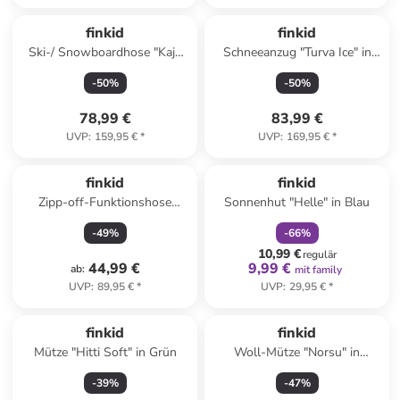
finkid
finkid
Ski-/ Snowboardhose "Kajo
Schneeanzug "Turva Ice" in
Husky" in Hellblau
Blau
-
50
%
-
50
%
78,99 €
83,99 €
UVP
:
159,95 €
*
UVP
:
169,95 €
*
family
rabatt
finkid
finkid
Zipp-off-Funktionshose
Sonnenhut "Helle" in Blau
"Orava" in Blau
-
49
%
-
66
%
10,99 €
regulär
44,99 €
9,99 €
ab
:
mit family
UVP
:
89,95 €
*
UVP
:
29,95 €
*
finkid
finkid
Mütze "Hitti Soft" in Grün
Woll-Mütze "Norsu" in
Dunkelblau
-
39
%
-
47
%