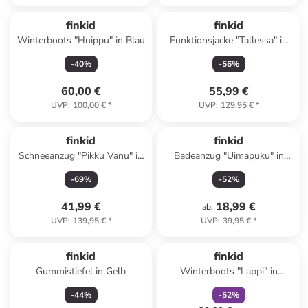
finkid
finkid
Winterboots "Huippu" in Blau
Funktionsjacke "Tallessa" in
Hellbraun
-
40
%
-
56
%
60,00 €
55,99 €
UVP
:
100,00 €
*
UVP
:
129,95 €
*
finkid
finkid
Schneeanzug "Pikku Vanu" in
Badeanzug "Uimapuku" in
Rosa
Orange
-
69
%
-
52
%
41,99 €
18,99 €
ab
:
UVP
:
139,95 €
*
UVP
:
39,95 €
*
family
rabatt
finkid
finkid
Gummistiefel in Gelb
Winterboots "Lappi" in
Dunkelblau
-
44
%
-
52
%