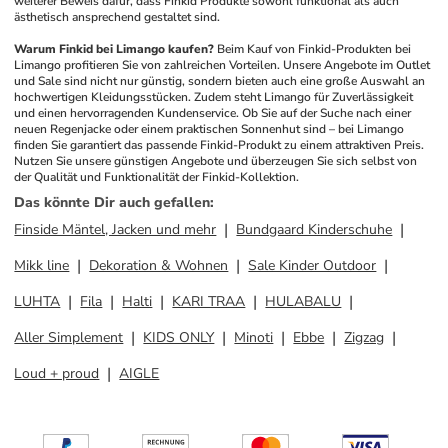
weiterer Beweis dafür, dass Finkid Produkte sowohl funktional als auch 
ästhetisch ansprechend gestaltet sind.
Warum Finkid bei Limango kaufen?
Beim Kauf von Finkid-Produkten bei 
Limango profitieren Sie von zahlreichen Vorteilen. Unsere Angebote im Outlet 
und Sale sind nicht nur günstig, sondern bieten auch eine große Auswahl an 
hochwertigen Kleidungsstücken. Zudem steht Limango für Zuverlässigkeit 
und einen hervorragenden Kundenservice. Ob Sie auf der Suche nach einer 
neuen Regenjacke oder einem praktischen Sonnenhut sind – bei Limango 
finden Sie garantiert das passende Finkid-Produkt zu einem attraktiven Preis. 
Nutzen Sie unsere günstigen Angebote und überzeugen Sie sich selbst von 
der Qualität und Funktionalität der Finkid-Kollektion.
Das könnte Dir auch gefallen
:
Finside Mäntel, Jacken und mehr
Bundgaard Kinderschuhe
Mikk line
Dekoration & Wohnen
Sale Kinder Outdoor
LUHTA
Fila
Halti
KARI TRAA
HULABALU
Aller Simplement
KIDS ONLY
Minoti
Ebbe
Zigzag
Loud + proud
AIGLE