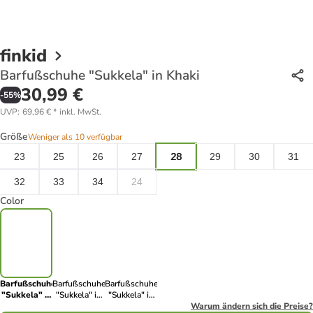
finkid
Barfußschuhe "Sukkela" in Khaki
30,99 €
-
55
%
UVP
:
69,96 €
*
inkl. MwSt.
Größe
Weniger als 10 verfügbar
23
25
26
27
28
29
30
31
32
33
34
24
Color
Barfußschuhe
Barfußschuhe
Barfußschuhe
"Sukkela" in
"Sukkela" in
"Sukkela" in
Khaki
Orange
Blau
Warum ändern sich die Preise?