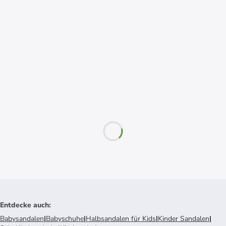
Entdecke auch
:
Babysandalen
|
Babyschuhe
|
Halbsandalen für Kids
|
Kinder Sandalen
|