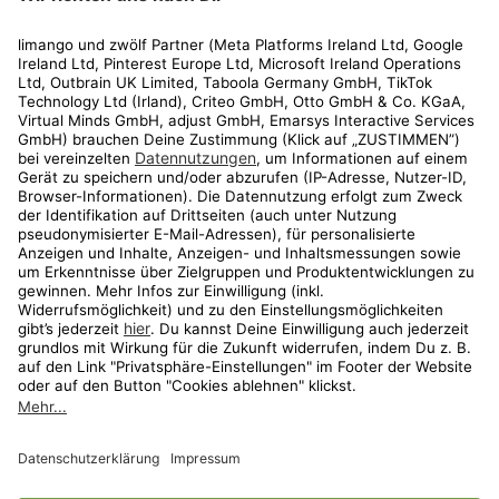
Rechtliches
Kundenservice
Shop
Aktionen
Travel
limango.nl
limango.pl