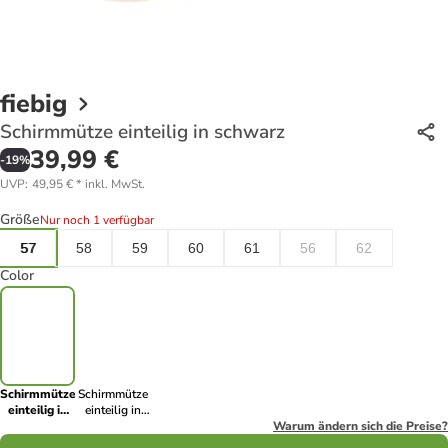
fiebig
Schirmmütze einteilig in schwarz
39,99 €
-
19
%
UVP
:
49,95 €
*
inkl. MwSt.
Größe
Nur noch 1 verfügbar
57
58
59
60
61
56
62
Color
Schirmmütze
Schirmmütze
einteilig in
einteilig in
schwarz
blau
Warum ändern sich die Preise?