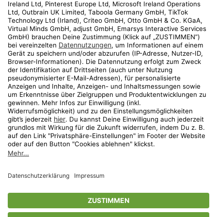
Kundenservice
Shop
Aktionen
Travel
limango.nl
limango.pl
* Streichpreise entsprechen der unverbindlichen Preisempfehlung des