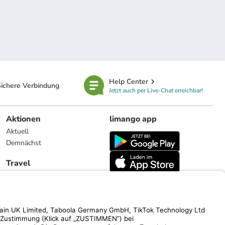
Help Center
ichere Verbindung
Jetzt auch per Live-Chat erreichbar!
Aktionen
limango app
Aktuell
Demnächst
Travel
Reiseangebote