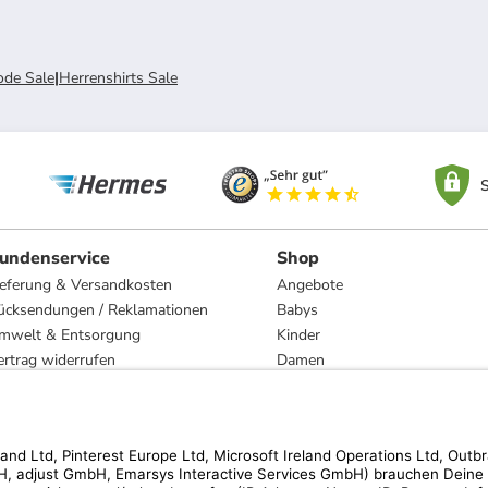
de Sale
|
Herrenshirts Sale
S
undenservice
Shop
ieferung & Versandkosten
Angebote
ücksendungen / Reklamationen
Babys
mwelt & Entsorgung
Kinder
ertrag widerrufen
Damen
esetzliche Gewährleistung und Reparatur
Herren
Wohnen
Trachten
Marken