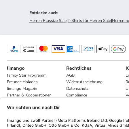
Entdecke auch
:
Herren Plussize Sale
|
T-Shirts für Herren Sale
|
Herrenmo
limango
Rechtliches
K
family Star Programm
AGB
L
Freunde einladen
Widerrufsbelehrung
R
limango Magazin
Datenschutz
U
Partner & Kooperationen
Compliance
V
Jobs
Impressum
G
Presse
Privatsphäre-Einstellungen
Mediadaten
Geschenkgutscheinbedingungen