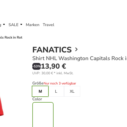
g
SALE
Marken
Travel
ls Rock in Rot
FANATICS
Shirt NHL Washington Capitals Rock i
13,90 €
-
53
%
UVP
:
30,00 €
*
inkl. MwSt.
Größe
Nur noch 3 verfügbar
M
L
XL
Color