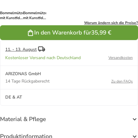
Grau-2
Bommelmütze
Bommelmütze
mit Kunstfell-
mit Kunstfell-
Bommel und
Bommel und
Warum ändern sich die Preise?
Fleece Futter
Fleece Futter
In den Warenkorb für
35,99 €
in Rosa-2
in Rosa
11. - 13. August
Kostenloser Versand nach Deutschland
Versandkosten
ARIZONAS GmbH
14 Tage Rückgaberecht
Zu den FAQs
DE & AT
Material & Pflege
Produktinformation