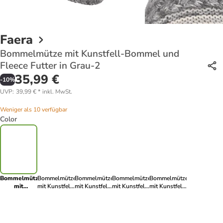
Faera
Bommelmütze mit Kunstfell-Bommel und
Fleece Futter in Grau-2
35,99 €
-
10
%
UVP
:
39,99 €
*
inkl. MwSt.
Weniger als 10 verfügbar
Color
Bommelmütze
Bommelmütze
Bommelmütze
Bommelmütze
Bommelmütze
mit
mit Kunstfell-
mit Kunstfell-
mit Kunstfell-
mit Kunstfell-
Kunstfell-
Bommel und
Bommel und
Bommel und
Bommel und
Bommel und
Fleece Futter
Fleece Futter
Fleece Futter
Fleece Futter
Fleece
in Braun
in Blau
in Grau
in Orange
Futter in