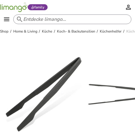
family
Shop
Home & Living
Küche
Koch- & Backutensilien
Küchenhelfer
Küch