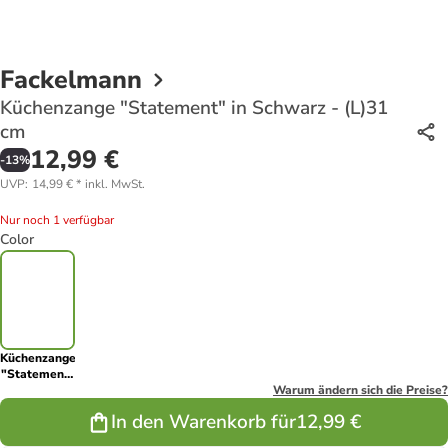
Fackelmann
Küchenzange "Statement" in Schwarz - (L)31
cm
12,99 €
-
13
%
UVP
:
14,99 €
*
inkl. MwSt.
Nur noch 1 verfügbar
Color
Küchenzange
"Statement"
in Schwarz -
Warum ändern sich die Preise?
(L)31 cm
In den Warenkorb für
12,99 €