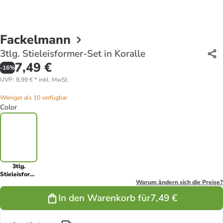
Fackelmann
3tlg. Stieleisformer-Set in Koralle
7,49 €
-
16
%
UVP
:
8,99 €
*
inkl. MwSt.
Weniger als 10 verfügbar
Color
3tlg.
Stieleisformer-
Set in
Warum ändern sich die Preise?
Koralle
In den Warenkorb für
7,49 €