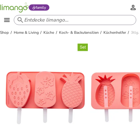
family
Shop
Home & Living
Küche
Koch- & Backutensilien
Küchenhelfer
3tlg.