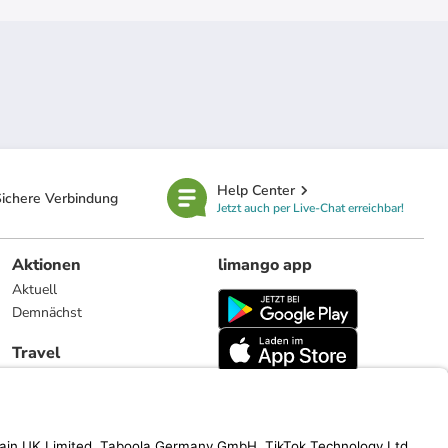
Help Center
ichere Verbindung
Jetzt auch per Live-Chat erreichbar!
Aktionen
limango app
Aktuell
Demnächst
Travel
Reiseangebote