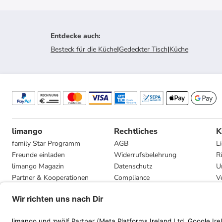
Entdecke auch
:
Besteck für die Küche
|
Gedeckter Tisch
|
Küche
limango
Rechtliches
K
family Star Programm
AGB
L
Freunde einladen
Widerrufsbelehrung
R
limango Magazin
Datenschutz
U
Partner & Kooperationen
Compliance
V
Jobs
Impressum
G
Presse
Privatsphäre-Einstellungen
Mediadaten
Geschenkgutscheinbedingungen