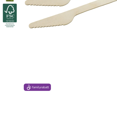
family
rabatt