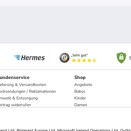
S
undenservice
Shop
ieferung & Versandkosten
Angebote
ücksendungen / Reklamationen
Babys
mwelt & Entsorgung
Kinder
ertrag widerrufen
Damen
esetzliche Gewährleistung und Reparatur
Herren
Wohnen
Trachten