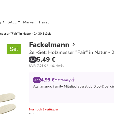
g
SALE
Marken
Travel
esser "Fair" in Natur - 2x 30 Stück
Fackelmann
2er-Set: Holzmesser "Fair" in Natur - 
5,49 €
-
31
%
UVP
:
7,98 €
*
inkl. MwSt.
4,99 €
mit
family
-37%
Als
limango family
Mitglied sparst du 0,50 € bei d
Nur noch 3 verfügbar