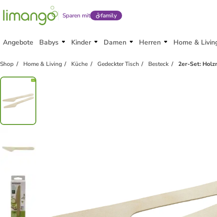
Sparen mit
family
Angebote
Babys
Kinder
Damen
Herren
Home & Livin
family
rabatt
Shop
Home & Living
Küche
Gedeckter Tisch
Besteck
2er-Set: Holzm