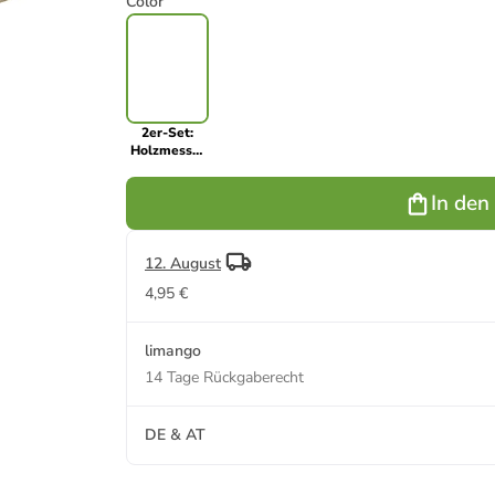
Color
2er-Set:
Holzmesser
"Fair" in
Natur - 2x 30
In den
Stück
12. August
4,95 €
limango
14 Tage Rückgaberecht
DE & AT