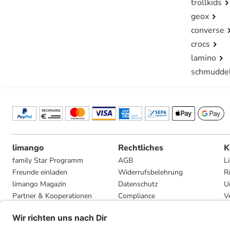
trollkids
geox
converse
crocs
lamino
schmudde
limango
Rechtliches
K
family Star Programm
AGB
L
Freunde einladen
Widerrufsbelehrung
R
limango Magazin
Datenschutz
U
Partner & Kooperationen
Compliance
V
Jobs
Impressum
G
Presse
Privatsphäre-Einstellungen