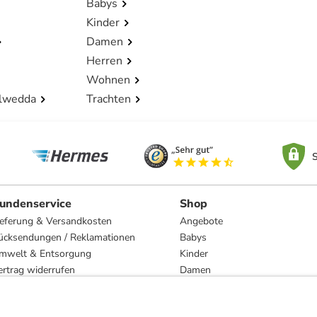
Babys
Kinder
Damen
Herren
Wohnen
lwedda
Trachten
S
undenservice
Shop
ieferung & Versandkosten
Angebote
ücksendungen / Reklamationen
Babys
mwelt & Entsorgung
Kinder
ertrag widerrufen
Damen
esetzliche Gewährleistung und Reparatur
Herren
Wohnen