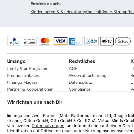
Entdecke auch
:
Kindersocken & Kinderstrumpfhosen
|
Kinder Strumpfho
limango
Rechtliches
K
family Star Programm
AGB
L
Freunde einladen
Widerrufsbelehrung
R
limango Magazin
Datenschutz
U
Partner & Kooperationen
Compliance
V
Jobs
Impressum
G
Presse
Privatsphäre-Einstellungen
Mediadaten
Geschenkgutscheinbedingungen