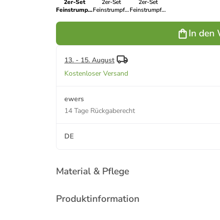
2er-Set
2er-Set
2er-Set
Feinstrumpfhose
Feinstrumpfhose
Feinstrumpfhose
2er Pack
2er Pack
2er Pack
Satin Sheer
Satin Sheer in
Satin Sheer in
In den
in schwarz
weiß
perle
13. - 15. August
Kostenloser Versand
ewers
14 Tage Rückgaberecht
DE
Material & Pflege
Produktinformation