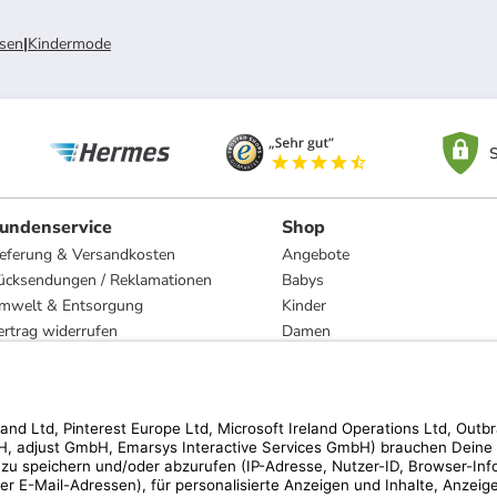
sen
|
Kindermode
S
undenservice
Shop
ieferung & Versandkosten
Angebote
ücksendungen / Reklamationen
Babys
mwelt & Entsorgung
Kinder
ertrag widerrufen
Damen
esetzliche Gewährleistung und Reparatur
Herren
Wohnen
Trachten
Marken