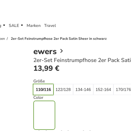
g
SALE
Marken
Travel
pen
2er-Set Feinstrumpfhose 2er Pack Satin Sheer in schwarz
ewers
2er-Set Feinstrumpfhose 2er Pack Sat
13,99 €
Größe
110/116
122/128
134-146
152-164
170/176
Color