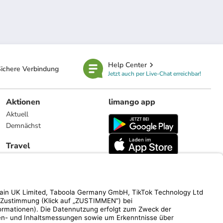
Help Center
ichere Verbindung
Jetzt auch per Live-Chat erreichbar!
Aktionen
limango app
Aktuell
Demnächst
Travel
Reiseangebote