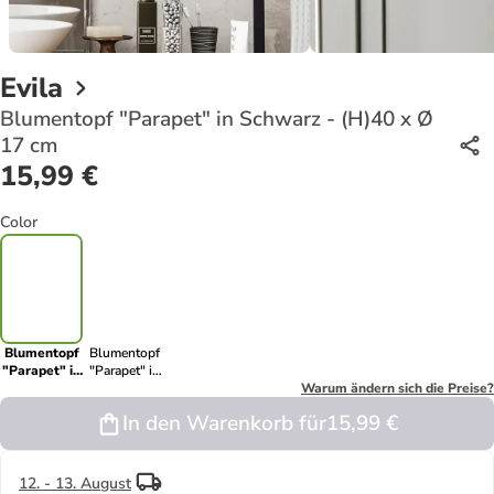
Evila
Blumentopf "Parapet" in Schwarz - (H)40 x Ø
17 cm
15,99 €
Color
Blumentopf
Blumentopf
"Parapet" in
"Parapet" in
Schwarz -
Weiß - (H)40
Warum ändern sich die Preise?
(H)40 x Ø 17
x Ø 17 cm
In den Warenkorb für
15,99 €
cm
12. - 13. August