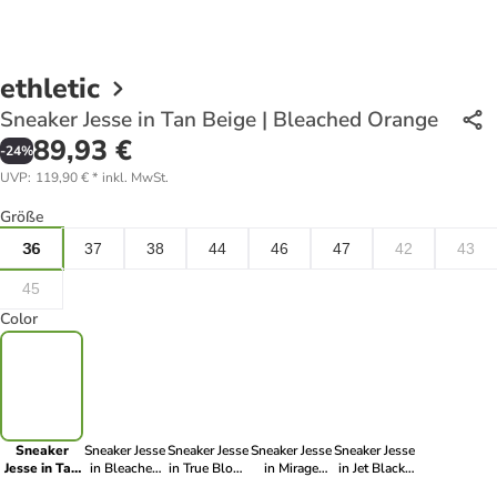
ethletic
Sneaker Jesse in Tan Beige | Bleached Orange
89,93 €
-
24
%
UVP
:
119,90 €
*
inkl. MwSt.
Größe
36
37
38
44
46
47
42
43
45
Color
Sneaker
Sneaker Jesse
Sneaker Jesse
Sneaker Jesse
Sneaker Jesse
Jesse in Tan
in Bleached
in True Blood
in Mirage
in Jet Black |
Beige |
Orange |
| Bleached
Gray |
Bleached