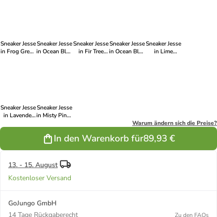
Bleached
Bleached
Sand
Princess Blue
Sand
Orange
Sand
Sneaker Jesse
Sneaker Jesse
Sneaker Jesse
Sneaker Jesse
Sneaker Jesse
in Frog Green
in Ocean Blue
in Fir Tree
in Ocean Blue
in Lime
| Bleached
| Bleached
Green |
| Frog Green
Yellow |
Sand
Sand
Bleached
Bleached
Sand
Sand
Sneaker Jesse
Sneaker Jesse
in Lavender
in Misty Pink |
Pink |
Acid Yellow
Warum ändern sich die Preise?
Bleached
In den Warenkorb für
89,93 €
Sand
13. - 15. August
Kostenloser Versand
GoJungo GmbH
14 Tage Rückgaberecht
Zu den FAQs