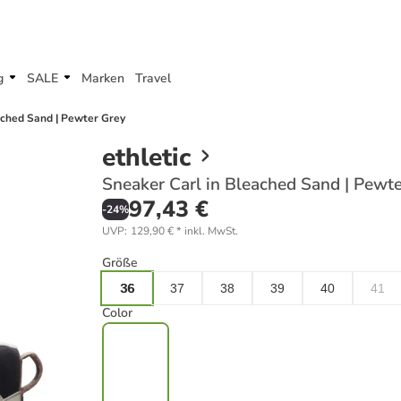
g
SALE
Marken
Travel
ached Sand | Pewter Grey
ethletic
Sneaker Carl in Bleached Sand | Pewt
97,43 €
-
24
%
UVP
:
129,90 €
*
inkl. MwSt.
Größe
36
37
38
39
40
41
Color