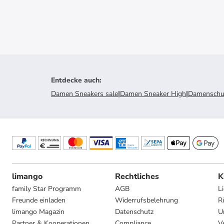
Entdecke auch
:
Damen Sneakers sale
|
Damen Sneaker High
|
Damenschu
limango
Rechtliches
K
family Star Programm
AGB
L
Freunde einladen
Widerrufsbelehrung
R
limango Magazin
Datenschutz
U
Partner & Kooperationen
Compliance
V