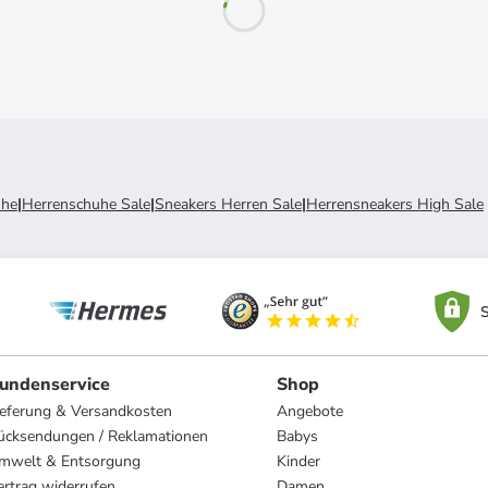
he
|
Herrenschuhe Sale
|
Sneakers Herren Sale
|
Herrensneakers High Sale
S
undenservice
Shop
ieferung & Versandkosten
Angebote
ücksendungen / Reklamationen
Babys
mwelt & Entsorgung
Kinder
ertrag widerrufen
Damen