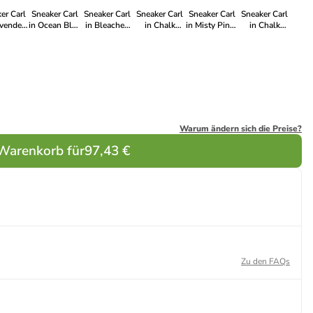
er Carl
Sneaker Carl
Sneaker Carl
Sneaker Carl
Sneaker Carl
Sneaker Carl
avender
in Ocean Blue
in Bleached
in Chalk
in Misty Pink |
in Chalk
 | Just
| Bracken
Orange | Just
White |
Ocean Blue
White | Fir
hite
Brown
White
Cognac
Tree Green
Brown
Warum ändern sich die Preise?
 Warenkorb für
97,43 €
Zu den FAQs