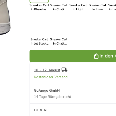
Sneaker Carl
Sneaker Carl
Sneaker Carl
Sneaker Carl
Sneak
in Bleached
in Chalk
in Light
in Lime
in L
Sand |
White | True
Bleached
Yellow | Just
Pink
Pewter Grey
Blood
Agua Green |
White
W
Just White
Sneaker Carl
Sneaker Carl
in Jet Black |
in Chalk
Jet Black
White | Jet
Black
In den
10. - 12. August
Kostenloser Versand
GoJungo GmbH
14 Tage Rückgaberecht
DE & AT