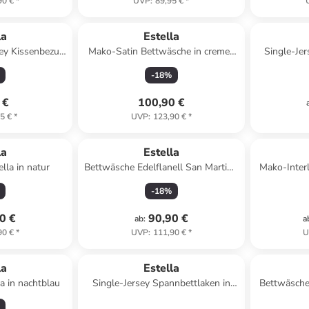
90 €
*
UVP
:
89,95 €
*
la
Estella
sey Kissenbezug
Mako-Satin Bettwäsche in creme-
Single-Jer
ricot-vanille
mauve
-
18
%
 €
100,90 €
5 €
*
UVP
:
123,90 €
*
la
Estella
lla in natur
Bettwäsche Edelflanell San Martino
Mako-Inter
in mauve
Melis 
-
18
%
0 €
90,90 €
ab
:
a
90 €
*
UVP
:
111,90 €
*
U
la
Estella
a in nachtblau
Single-Jersey Spannbettlaken in
Bettwäsche
aubergine