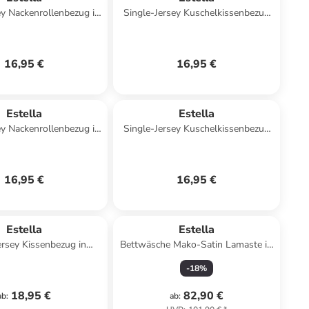
ey Nackenrollenbezug in
Single-Jersey Kuschelkissenbezug
lindgrün
in aubergine
16,95 €
16,95 €
Estella
Estella
ey Nackenrollenbezug in
Single-Jersey Kuschelkissenbezug
platin
in beige
16,95 €
16,95 €
Estella
Estella
ersey Kissenbezug in
Bettwäsche Mako-Satin Lamaste in
aubergine
natur
-
18
%
18,95 €
82,90 €
ab
:
ab
: