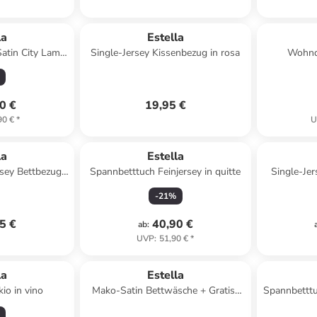
la
Estella
atin City Lama
Single-Jersey Kissenbezug in rosa
Wohnde
u
0 €
19,95 €
90 €
*
U
la
Estella
rsey Bettbezug
Spannbetttuch Feinjersey in quitte
Single-Jer
n sand
-
21
%
5 €
40,90 €
ab
:
UVP
:
51,90 €
*
la
Estella
io in vino
Mako-Satin Bettwäsche + Gratis-
Spannbetttu
Kissenbezug 40x80 cm in apricot-