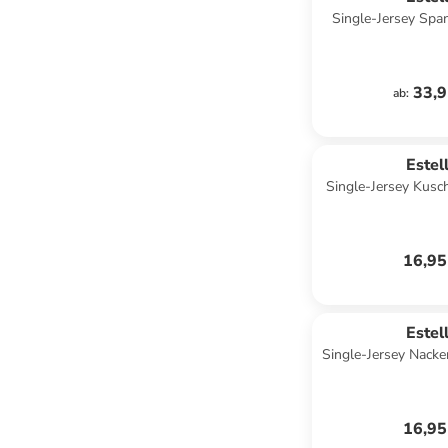
Single-Jersey Spa
helltür
33,9
ab
:
Estel
Single-Jersey Kusc
in we
16,95
Estel
Single-Jersey Nacke
beig
16,95