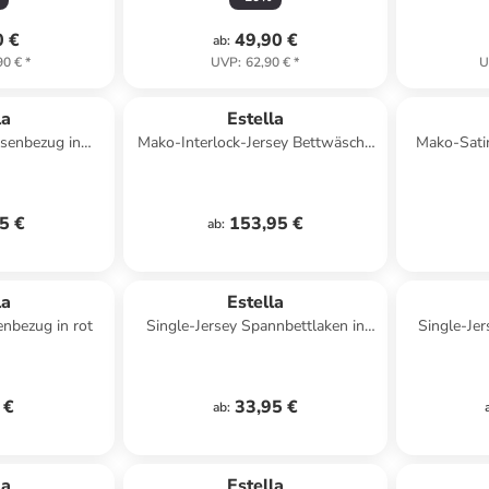
0 €
49,90 €
ab
:
90 €
*
UVP
:
62,90 €
*
U
la
Estella
ssenbezug in
Mako-Interlock-Jersey Bettwäsche
Mako-Satin
au
in mint
5 €
153,95 €
ab
:
la
Estella
enbezug in rot
Single-Jersey Spannbettlaken in
Single-Jer
schwarz
 €
33,95 €
ab
:
la
Estella