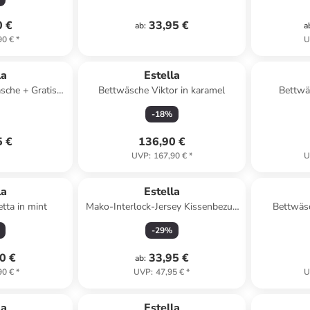
0 €
33,95 €
ab
:
a
90 €
*
U
la
Estella
sche + Gratis-
Bettwäsche Viktor in karamel
Bettwä
0 cm in bunt
-
18
%
5 €
136,90 €
UVP
:
167,90 €
*
U
la
Estella
tta in mint
Mako-Interlock-Jersey Kissenbezug
Bettwäsc
Nika in türkis
-
29
%
0 €
33,95 €
ab
:
90 €
*
UVP
:
47,95 €
*
U
la
Estella