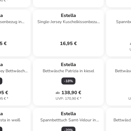
90 €
*
la
Estella
ssenbezug in
Single-Jersey Kuschelkissenbezug
Spannbe
ün
in hellblau
5 €
16,95 €
la
Estella
sey Bettwäsche
Bettwäsche Patrizia in kiesel
Bettwäsc
ürkis
-
18
%
95 €
138,90 €
ab
:
95 €
*
UVP
:
170,90 €
*
U
la
Estella
sta in weiß
Spannbetttuch Samt-Velour in
Bettwäsch
weiß
-
20
%