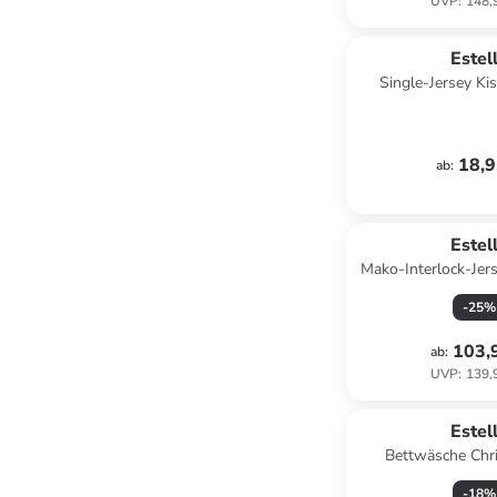
UVP
:
148,
Estel
Single-Jersey Ki
lindgr
18,9
ab
:
Estel
Mako-Interlock-Jer
Nika in t
-
25
%
103,
ab
:
UVP
:
139,
Estel
Bettwäsche Chri
-
18
%