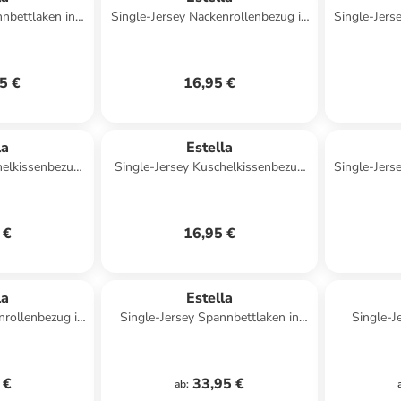
nnbettlaken in
Single-Jersey Nackenrollenbezug in
Single-Jers
kis
dunkelblau
5 €
16,95 €
la
Estella
helkissenbezug
Single-Jersey Kuschelkissenbezug
Single-Jers
iß
in kiesel
 €
16,95 €
la
Estella
nrollenbezug in
Single-Jersey Spannbettlaken in
Single-J
e
hellblau
 €
33,95 €
ab
: