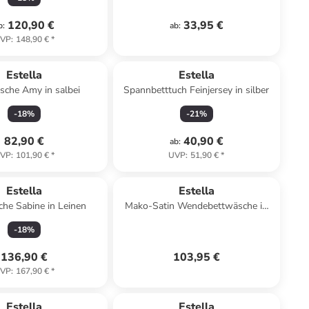
120,90 €
33,95 €
b
:
ab
:
VP
:
148,90 €
*
Estella
Estella
sche Amy in salbei
Spannbetttuch Feinjersey in silber
-
18
%
-
21
%
82,90 €
40,90 €
ab
:
VP
:
101,90 €
*
UVP
:
51,90 €
*
Estella
Estella
he Sabine in Leinen
Mako-Satin Wendebettwäsche in
bunt
-
18
%
136,90 €
103,95 €
VP
:
167,90 €
*
Estella
Estella