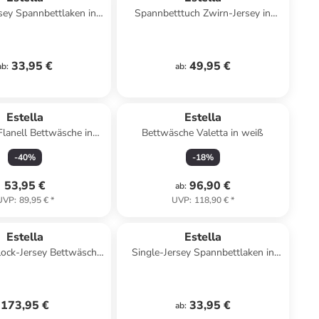
sey Spannbettlaken in
Spannbetttuch Zwirn-Jersey in
kiesel
kiesel
33,95 €
49,95 €
ab
:
ab
:
Estella
Estella
lanell Bettwäsche in
Bettwäsche Valetta in weiß
aubergine
-
40
%
-
18
%
53,95 €
96,90 €
ab
:
UVP
:
89,95 €
*
UVP
:
118,90 €
*
Estella
Estella
lock-Jersey Bettwäsche
Single-Jersey Spannbettlaken in
in leinen
weiß
173,95 €
33,95 €
ab
: