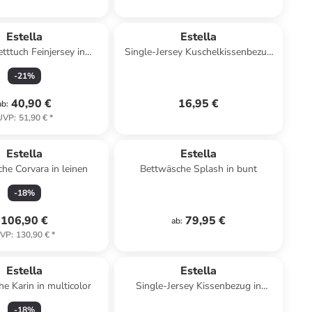
Estella
Estella
tttuch Feinjersey in
Single-Jersey Kuschelkissenbezug
maigrün
in helltürkis
-
21
%
40,90 €
16,95 €
ab
:
UVP
:
51,90 €
*
Estella
Estella
he Corvara in leinen
Bettwäsche Splash in bunt
-
18
%
106,90 €
79,95 €
ab
:
VP
:
130,90 €
*
Estella
Estella
e Karin in multicolor
Single-Jersey Kissenbezug in
schiefer
-
18
%