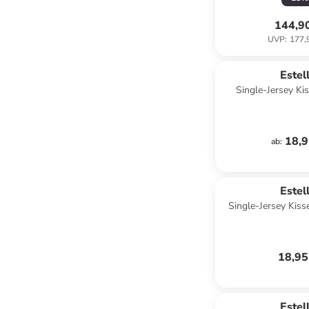
144,9
UVP
:
177,
Estel
Single-Jersey Ki
hellbl
18,9
ab
:
Estel
Single-Jersey Kiss
18,95
Estel