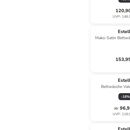
120,9
UVP
:
148,
Estel
Mako-Satin Bettwä
Kissenbezug 40x8
153,9
Estel
Bettwäsche Vale
-
18
%
96,9
ab
:
UVP
:
118,
Estel