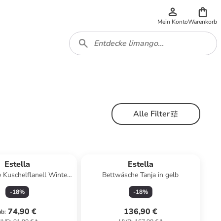
Mein Konto
Warenkorb
Alle Filter
Estella
Estella
 Kuschelflanell Winter
Bettwäsche Tanja in gelb
eaves in gold
-
18
%
-
18
%
74,90 €
136,90 €
ab
: