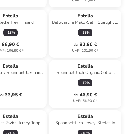
UVP
:
101,90 €
*
Estella
Estella
cke Trevi in sand
Bettwäsche Mako-Satin Starlight in
multicolor
-
18
%
-
18
%
86,90 €
82,90 €
ab
:
VP
:
106,90 €
*
UVP
:
101,90 €
*
Estella
Estella
sey Spannbettlaken in
Spannbetttuch Organic Cotton
malve
Feinjersey in verde
-
17
%
33,95 €
46,90 €
ab
:
ab
:
UVP
:
56,90 €
*
Estella
Estella
ch Zwirn-Jersey Topper
Spannbetttuch Jersey-Stretch in
in azur
grafit
-
21
%
-
18
%