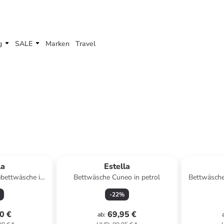
g
SALE
Marken
Travel
la
Estella
bettwäsche in
Bettwäsche Cuneo in petrol
Bettwäsche
L
-
22
%
0 €
69,95 €
ab
: