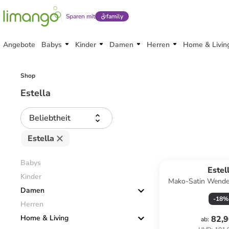
Sparen mit
family
Angebote
Babys
Kinder
Damen
Herren
Home & Livin
Shop
Estella
Beliebtheit
Estella
Babys
Estel
Kinder
Mako-Satin Wende
Damen
grün
-
18
%
Herren
Home & Living
82,9
ab
: