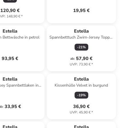
120,90 €
19,95 €
VP
:
148,90 €
*
Estella
Estella
 Bettwäsche in petrol
Spannbetttuch Zwirn-Jersey Topper
in leinen
-
21
%
93,95 €
57,90 €
ab
:
UVP
:
73,90 €
*
Estella
Estella
sey Spannbettlaken in
Kissenhülle Velvet in burgund
schiefer
-
19
%
33,95 €
36,90 €
ab
:
UVP
:
45,90 €
*
Estella
Estella