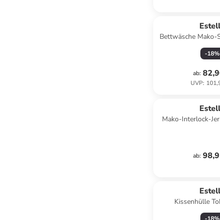
Estel
Bettwäsche Mako-S
in bla
-
18
%
82,9
ab
:
UVP
:
101,
Estel
Mako-Interlock-Je
Gregorio i
98,9
ab
:
Estel
Kissenhülle Tok
-
18
%