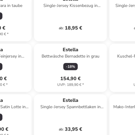
ara in taube
Single-Jersey Kissenbezug in
Single-Jer
graphit
0 €
18,95 €
ab
:
90 €
*
la
Estella
einjersey in
Bettwäsche Bernadette in grau
Kuschel-F
ee
-
18
%
0 €
154,90 €
0 €
*
UVP
:
189,90 €
*
la
Estella
atin Lotte in
Single-Jersey Spannbettlaken in
Mako-Inter
n
platin
90 €
33,95 €
ab
: