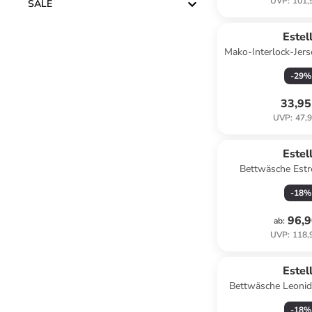
UVP
:
101,
SALE
Estel
Mako-Interlock-Jer
in braun-beige-ap
-
29
%
33,95
UVP
:
47,9
Estel
Bettwäsche Estre
-
18
%
96,9
ab
:
UVP
:
118,
Estel
Bettwäsche Leonid
-
18
%