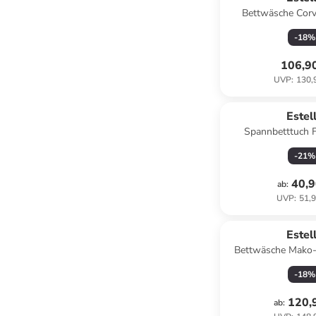
Bettwäsche Corv
-
18
%
106,9
UVP
:
130,
Estel
Spannbetttuch F
orchid
-
21
%
40,9
ab
:
UVP
:
51,9
Estel
Bettwäsche Mako-S
leine
-
18
%
120,
ab
: