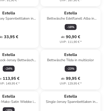
UVP
:
91,90 €
*
UVP
:
167,90 €
*
Estella
Estella
sey Spannbettlaken in
Bettwäsche Edelflanell Alba in
mint
aubergine
-
18
%
33,95 €
90,90 €
ab
:
ab
:
UVP
:
111,90 €
*
Estella
Estella
lock-Jersey Bettwäsche
Bettwäsche Tilda in multicolor
in lindgrün-apricot
-
24
%
-
23
%
113,95 €
99,95 €
b
:
ab
:
VP
:
149,95 €
*
UVP
:
129,95 €
*
Estella
Estella
 Mako-Satin Wiebke in
Single-Jersey Spannbettlaken in
grün
wollweiß
-
18
%