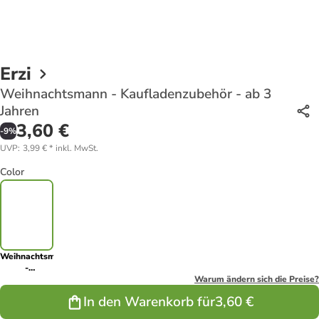
Erzi
Weihnachtsmann - Kaufladenzubehör - ab 3
Jahren
3,60 €
-
9
%
UVP
:
3,99 €
*
inkl. MwSt.
Color
Weihnachtsmann
-
Kaufladenzubehör
Warum ändern sich die Preise?
- ab 3 Jahren
In den Warenkorb für
3,60 €