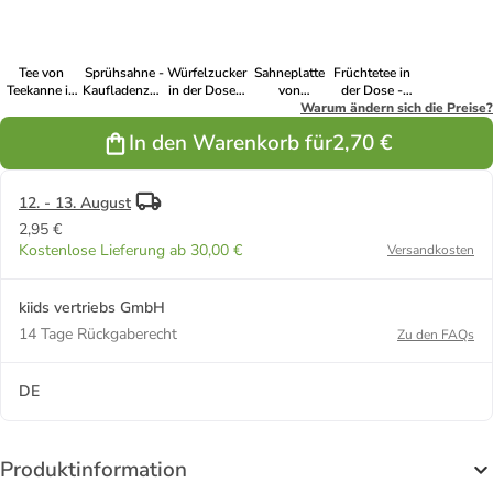
Tee von
Sprühsahne -
Würfelzucker
Sahneplatte
Früchtetee in
Teekanne in
Kaufladenzubehör
in der Dose -
von
der Dose -
der Dose -
- ab 3 Jahren
Kaufladenzubehör
Coppenrath &
Warum ändern sich die Preise?
Kaufladenzubehör
Kaufladenzubehör
- ab 3 Jahren
Wiese -
- ab 3 Jahren
In den Warenkorb für
2,70 €
- ab 3 Jahren
Kaufladenzubehör
- ab 3 Jahren
12. - 13. August
2,95 €
Kostenlose Lieferung ab 30,00 €
Versandkosten
kiids vertriebs GmbH
14 Tage Rückgaberecht
Zu den FAQs
DE
Produktinformation