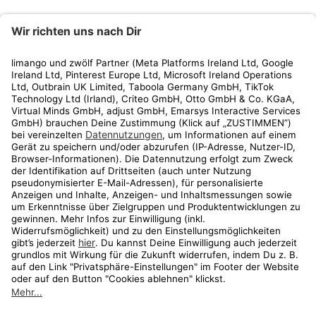
limango
Rechtliches
Kundenservice
Shop
Aktionen
Travel