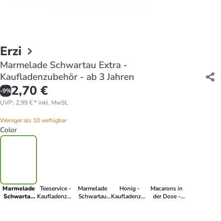
Erzi
Marmelade Schwartau Extra -
Kaufladenzubehör - ab 3 Jahren
2,70 €
-
9
%
UVP
:
2,99 €
*
inkl. MwSt.
Weniger als 10 verfügbar
Color
Marmelade
Teeservice -
Marmelade
Honig -
Macarons in
Schwartau
Kaufladenzubehör
Schwartau
Kaufladenzubehör
der Dose -
Extra -
- ab 3 Jahren
Aprikose -
- ab 3 Jahren
Kaufladenzubehör
Kaufladenzubehör
Kaufladenzubehör
- ab 3 Jahren
- ab 3 Jahren
- ab 3 Jahren