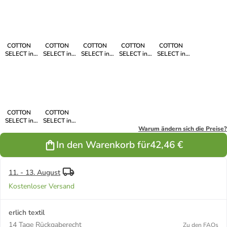
COTTON
COTTON
COTTON
COTTON
COTTON
SELECT in
SELECT in
SELECT in
SELECT in
SELECT in
flieder
knallpink
knallblau
rostrot
hellgrau
COTTON
COTTON
SELECT in
SELECT in
papaya
dunkelgrau
Warum ändern sich die Preise?
In den Warenkorb für
42,46 €
11. - 13. August
Kostenloser Versand
erlich textil
14 Tage Rückgaberecht
Zu den FAQs