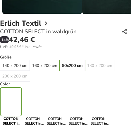
Erlich Textil
COTTON SELECT in waldgrün
42,46 €
-
14
%
UVP
:
49,95 €
*
inkl. MwSt.
Größe
140 x 200 cm
160 x 200 cm
90x200 cm
180 x 200 cm
200 x 200 cm
Color
COTTON
COTTON
COTTON
COTTON
COTTON
SELECT in
SELECT in
SELECT in
SELECT in
SELECT in
waldgrün
eisblau
matcha
weiß
sand