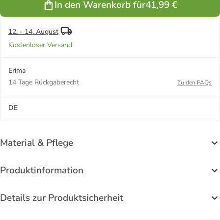
In den Warenkorb für
41,99 €
GK in
GK in
GK in
curacao/schwarz
gelb/schwarz
schwarz/weiss
12. - 14. August
Kostenloser Versand
Erima
14 Tage Rückgaberecht
Zu den FAQs
DE
Material & Pflege
Produktinformation
Details zur Produktsicherheit