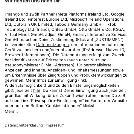
Rechtliches
Kundenservice
Shop
Aktionen
Travel
limango.nl
limango.pl