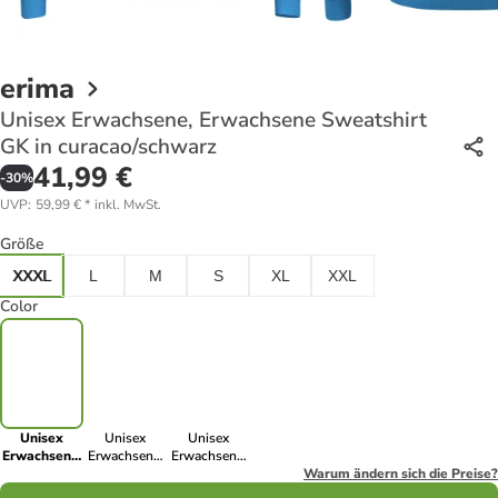
erima
Unisex Erwachsene, Erwachsene Sweatshirt
GK in curacao/schwarz
41,99 €
-
30
%
UVP
:
59,99 €
*
inkl. MwSt.
Größe
XXXL
L
M
S
XL
XXL
Color
Unisex
Unisex
Unisex
Erwachsene,
Erwachsene,
Erwachsene,
Erwachsene
Erwachsene
Erwachsene
Warum ändern sich die Preise?
Sweatshirt
Sweatshirt
Sweatshirt