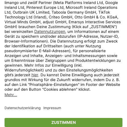
Kundenservice
Shop
Aktionen
Travel
limango.nl
limango.pl