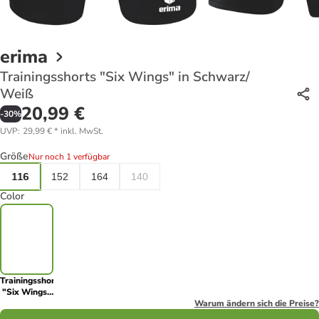
erima
Trainingsshorts "Six Wings" in Schwarz/
Weiß
20,99 €
-
30
%
UVP
:
29,99 €
*
inkl. MwSt.
Größe
Nur noch 1 verfügbar
116
152
164
140
Color
Trainingsshorts
"Six Wings"
in Schwarz/
Warum ändern sich die Preise?
Weiß