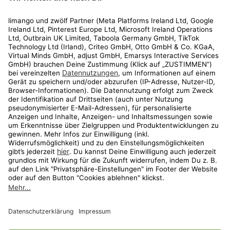
Rechtliches
Kundenservice
Shop
Aktionen
Travel
limango.nl
limango.pl