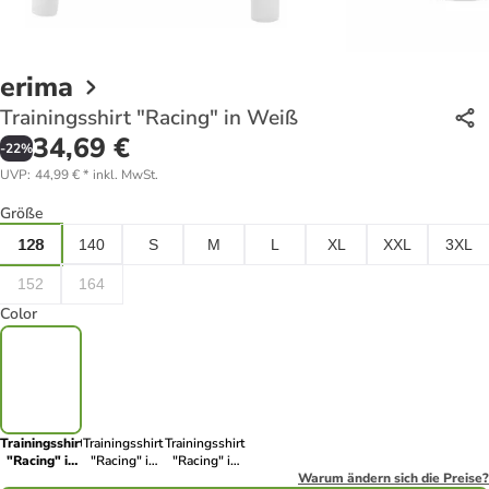
erima
Trainingsshirt "Racing" in Weiß
34,69 €
-
22
%
UVP
:
44,99 €
*
inkl. MwSt.
Größe
128
140
S
M
L
XL
XXL
3XL
152
164
Color
Trainingsshirt
Trainingsshirt
Trainingsshirt
"Racing" in
"Racing" in
"Racing" in
Weiß
Schwarz
Schwarz
Warum ändern sich die Preise?