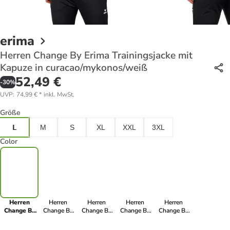
erima
Herren Change By Erima Trainingsjacke mit
Kapuze in curacao/mykonos/weiß
52,49 €
-
30
%
UVP
:
74,99 €
*
inkl. MwSt.
Größe
L
M
S
XL
XXL
3XL
Color
Herren
Herren
Herren
Herren
Herren
Change By
Change By
Change By
Change By
Change By
Erima
Erima
Erima
Erima
Erima
Trainingsjacke
Trainingsjacke
Trainingsjacke
Trainingsjacke
Trainingsjacke