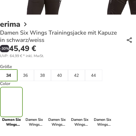
erima
Damen Six Wings Trainingsjacke mit Kapuze
in schwarz/weiss
45,49 €
-
30
%
UVP
:
64,99 €
*
inkl. MwSt.
Größe
34
36
38
40
42
44
Color
Damen Six
Damen Six
Damen Six
Damen Six
Damen Six
Wings
Wings
Wings
Wings
Wings
Trainingsjacke
Trainingsjacke
Trainingsjacke
Trainingsjacke
Trainingsjacke
mit Kapuze
mit Kapuze in
mit Kapuze in
mit Kapuze in
mit Kapuze in