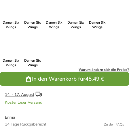
in
green/smaragd
new
rot/bordeaux
slate
schwarz/weiss
orange/orange
grey/schwarz
Damen Six
Damen Six
Damen Six
Damen Six
Damen Six
Wings
Wings
Wings
Wings
Wings
Trainingsjacke
Trainingsjacke
Trainingsjacke
Trainingsjacke
Trainingsjacke
mit Kapuze in
mit Kapuze in
mit Kapuze in
mit Kapuze in
mit Kapuze in
new navy/rot
rot/weiss
gelb/schwarz
new
rot/schwarz
royal/new
navy
Damen Six
Damen Six
Wings
Wings
Trainingsjacke
Trainingsjacke
Warum ändern sich die Preise?
mit Kapuze in
mit Kapuze in
In den Warenkorb für
45,49 €
curacao/mykonos
new
royal/gelb
14. - 17. August
Kostenloser Versand
Erima
14 Tage Rückgaberecht
Zu den FAQs