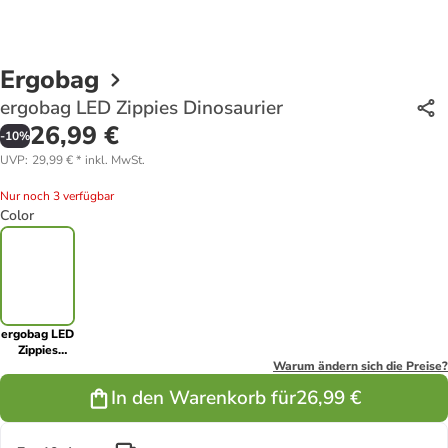
Ergobag
ergobag LED Zippies Dinosaurier
26,99 €
-
10
%
UVP
:
29,99 €
*
inkl. MwSt.
Nur noch 3 verfügbar
Color
ergobag LED
Zippies
Dinosaurier
Warum ändern sich die Preise?
In den Warenkorb für
26,99 €