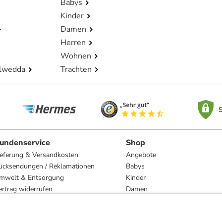
Babys
Kinder
Damen
Herren
Wohnen
lwedda
Trachten
S
undenservice
Shop
ieferung & Versandkosten
Angebote
ücksendungen / Reklamationen
Babys
mwelt & Entsorgung
Kinder
ertrag widerrufen
Damen
esetzliche Gewährleistung und Reparatur
Herren
Wohnen