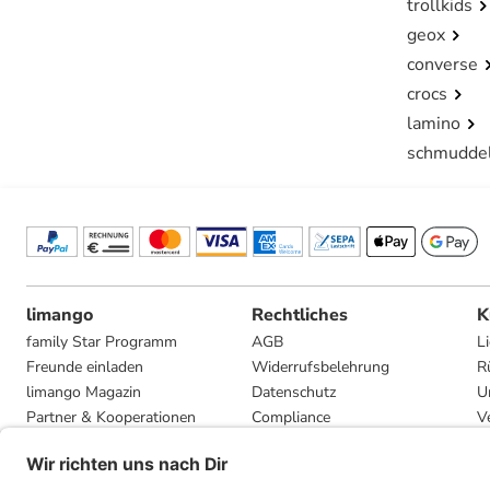
trollkids
geox
converse
crocs
lamino
schmudde
limango
Rechtliches
K
family Star Programm
AGB
L
Freunde einladen
Widerrufsbelehrung
R
limango Magazin
Datenschutz
U
Partner & Kooperationen
Compliance
V
Jobs
Impressum
G
Presse
Privatsphäre-Einstellungen