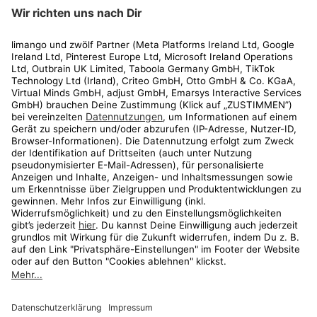
limango
Rechtliches
Kundenservice
Shop
Aktionen
Travel