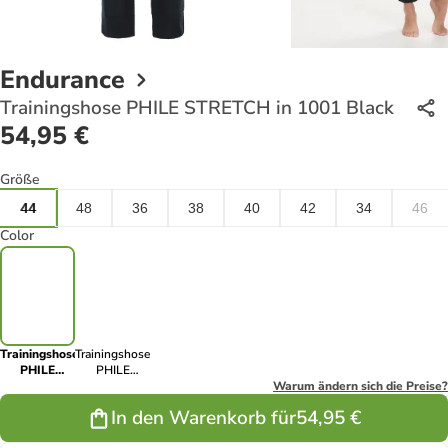
Endurance
Trainingshose PHILE STRETCH in 1001 Black
54,95 €
Größe
44
48
36
38
40
42
34
46
Color
Trainingshose
Trainingshose
PHILE
PHILE
STRETCH in
STRETCH in
Warum ändern sich die Preise?
1001 Black
2154 Blue
In den Warenkorb für
54,95 €
Nights