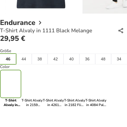
Endurance
T-Shirt Alvaly in 1111 Black Melange
29,95 €
Größe
46
44
38
42
40
36
48
34
Color
T-Shirt
T-Shirt Alvaly
T-Shirt Alvaly
T-Shirt Alvaly
T-Shirt Alvaly
Alvaly in
in 2159
in 4261
in 2182 Flint
in 4084 Pale
1111 Black
Placid Blue
Huckleberry
Stone
Lilac
Melange