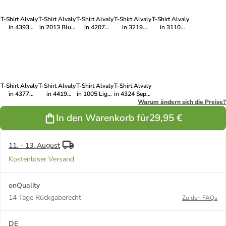
T-Shirt Alvaly
T-Shirt Alvaly
T-Shirt Alvaly
T-Shirt Alvaly
T-Shirt Alvaly
in 4393
in 2013 Blue
in 4207
in 3219
in 3110
Orchid Petal
Mirage
Nightshade
Sedona Sage
Seagrass
T-Shirt Alvaly
T-Shirt Alvaly
T-Shirt Alvaly
T-Shirt Alvaly
in 4377
in 4419
in 1005 Light
in 4324 Sepia
Violet Ice
Moonscape
Grey Melange
Rose
Warum ändern sich die Preise?
In den Warenkorb für
29,95 €
11. - 13. August
Kostenloser Versand
onQuality
14 Tage Rückgaberecht
Zu den FAQs
DE