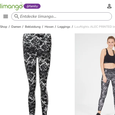
family
Shop
Damen
Bekleidung
Hosen
Leggings
Lauftights ALEC PRINTED in