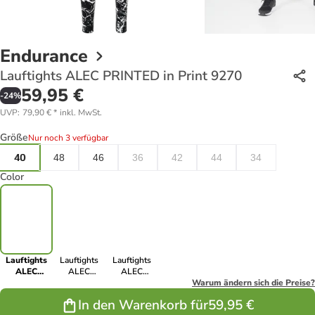
Endurance
Lauftights ALEC PRINTED in Print 9270
59,95 €
-
24
%
UVP
:
79,90 €
*
inkl. MwSt.
Größe
Nur noch 3 verfügbar
40
48
46
36
42
44
34
Color
Lauftights
Lauftights
Lauftights
ALEC
ALEC
ALEC
PRINTED in
PRINTED in
PRINTED in
Warum ändern sich die Preise?
Print 9270
Print 9350
Print 9151
In den Warenkorb für
59,95 €