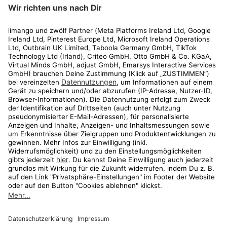
limango
Rechtliches
Kundenservice
Shop
Aktionen
Travel