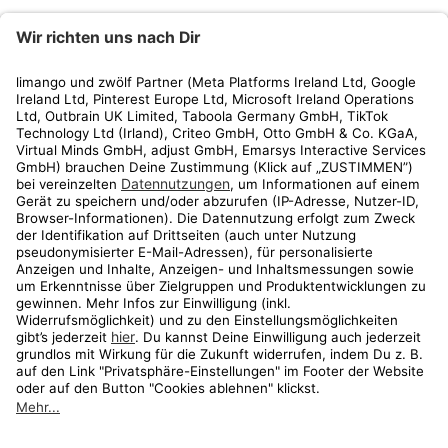
limango
Rechtliches
Kundenservice
Shop
Aktionen
Travel