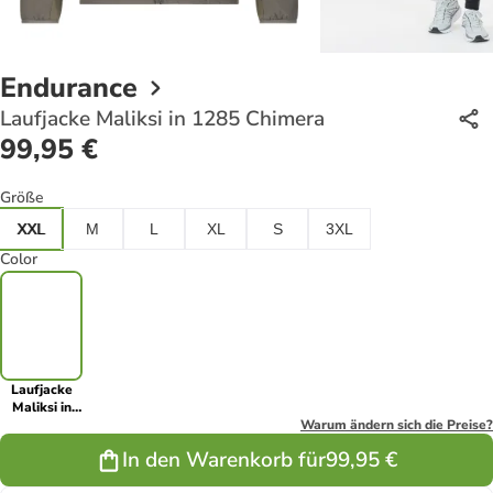
Endurance
Laufjacke Maliksi in 1285 Chimera
99,95 €
Größe
XXL
M
L
XL
S
3XL
Color
Laufjacke
Maliksi in
1285
Warum ändern sich die Preise?
Chimera
In den Warenkorb für
99,95 €