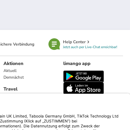
Help Center
ichere Verbindung
Jetzt auch per Live-Chat erreichbar!
Aktionen
limango app
Aktuell
Demnächst
Travel
Reiseangebote