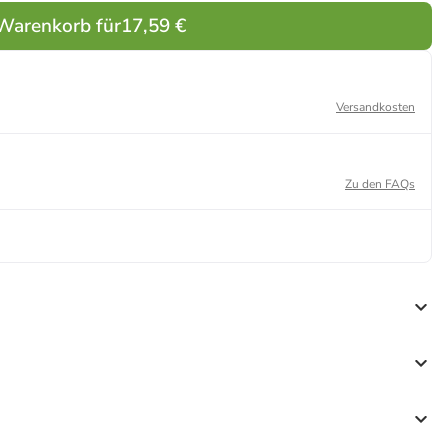
842
 Warenkorb für
17,59 €
Versandkosten
Zu den FAQs