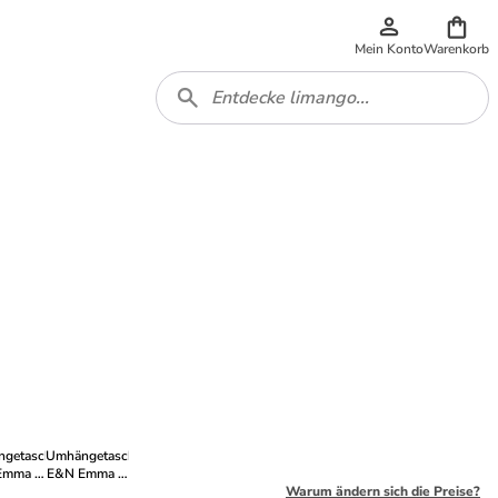
Mein Konto
Warenkorb
getasche
Umhängetasche
Emma in
E&N Emma in
y 622
shinysilver
Warum ändern sich die Preise?