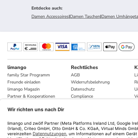
Entdecke auch
:
Damen Accessoires
|
Damen Taschen
|
Damen Umhängeta
limango
Rechtliches
K
family Star Programm
AGB
L
Freunde einladen
Widerrufsbelehrung
R
limango Magazin
Datenschutz
U
Partner & Kooperationen
Compliance
V
Jobs
Impressum
G
Presse
Privatsphäre-Einstellungen
Mediadaten
Geschenkgutscheinbedingungen