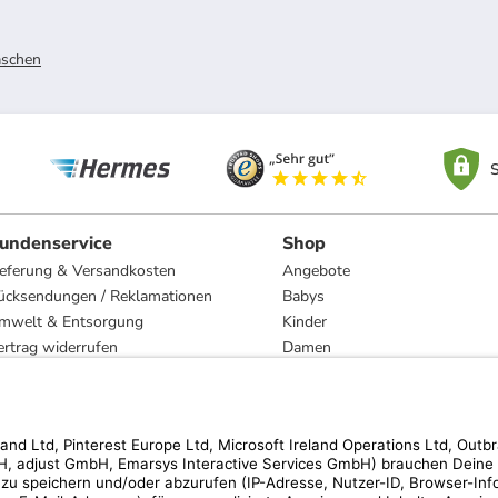
schen
S
undenservice
Shop
ieferung & Versandkosten
Angebote
ücksendungen / Reklamationen
Babys
mwelt & Entsorgung
Kinder
ertrag widerrufen
Damen
esetzliche Gewährleistung und Reparatur
Herren
Wohnen
Trachten
Marken