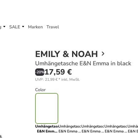
g
SALE
Marken
Travel
EMILY & NOAH
Umhängetasche E&N Emma in black
17,59 €
-
20
%
UVP
:
21,99 €
*
inkl. MwSt.
Color
Umhängetasche
Umhängetasche
Umhängetasche
Umhängetasche
Umhän
E&N Emma
E&N Emma in
E&N Emma in
E&N Emma in
E&N 
in black
birke
lightgold 243
blue
rub