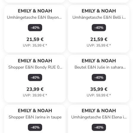
EMILY & NOAH
EMILY & NOAH
Umhängetasche E&N Bayonne
Umhängetasche E&N Belli in
RUE 09 in beige
black-mat 101
-
40
%
-
40
%
21,59 €
21,59 €
UVP
:
35,99 €
*
UVP
:
35,99 €
*
EMILY & NOAH
EMILY & NOAH
Shopper E&N Bondy RUE 09
Beutel E&N Julie in sahara
in sahara 920
920
-
40
%
-
40
%
23,99 €
35,99 €
UVP
:
39,99 €
*
UVP
:
59,99 €
*
EMILY & NOAH
EMILY & NOAH
Shopper E&N Jarina in taupe
Umhängetasche E&N Elena in
white
-
40
%
-
40
%