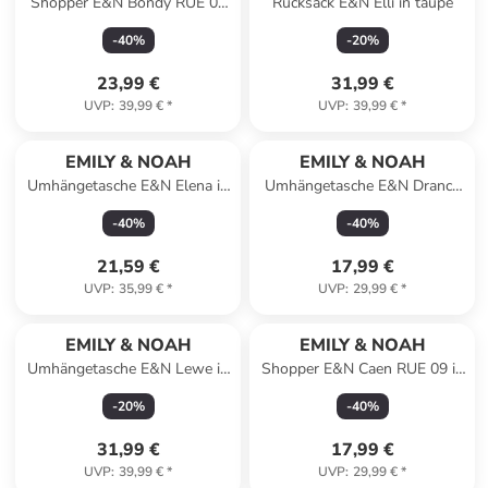
Shopper E&N Bondy RUE 09
Rucksack E&N Elli in taupe
in black
-
40
%
-
20
%
23,99 €
31,99 €
UVP
:
39,99 €
*
UVP
:
39,99 €
*
EMILY & NOAH
EMILY & NOAH
Umhängetasche E&N Elena in
Umhängetasche E&N Drancy
sand
RUE 09 in taupe
-
40
%
-
40
%
21,59 €
17,99 €
UVP
:
35,99 €
*
UVP
:
29,99 €
*
EMILY & NOAH
EMILY & NOAH
Umhängetasche E&N Lewe in
Shopper E&N Caen RUE 09 in
wine
black
-
20
%
-
40
%
31,99 €
17,99 €
UVP
:
39,99 €
*
UVP
:
29,99 €
*