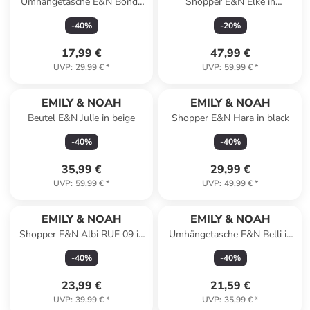
Umhängetasche E&N Bondy
Shopper E&N Elke in
RUE 09 in white
brown/cognac
-
40
%
-
20
%
17,99 €
47,99 €
UVP
:
29,99 €
*
UVP
:
59,99 €
*
EMILY & NOAH
EMILY & NOAH
Beutel E&N Julie in beige
Shopper E&N Hara in black
-
40
%
-
40
%
35,99 €
29,99 €
UVP
:
59,99 €
*
UVP
:
49,99 €
*
EMILY & NOAH
EMILY & NOAH
Shopper E&N Albi RUE 09 in
Umhängetasche E&N Belli in
lightrose 646
shinysilver 842
-
40
%
-
40
%
23,99 €
21,59 €
UVP
:
39,99 €
*
UVP
:
35,99 €
*