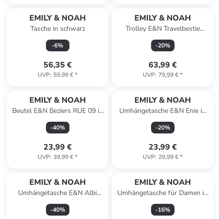
EMILY & NOAH
EMILY & NOAH
Tasche in schwarz
Trolley E&N Travelbestie
Werner in pink 670
-
6
%
-
20
%
56,35 €
63,99 €
UVP
:
59,99 €
*
UVP
:
79,99 €
*
EMILY & NOAH
EMILY & NOAH
Beutel E&N Beziers RUE 09 in
Umhängetasche E&N Enie in
black
black
-
40
%
-
20
%
23,99 €
23,99 €
UVP
:
39,99 €
*
UVP
:
29,99 €
*
EMILY & NOAH
EMILY & NOAH
Umhängetasche E&N Albi
Umhängetasche für Damen in
RUE 09 in lightblue
schwarz
-
40
%
-
16
%