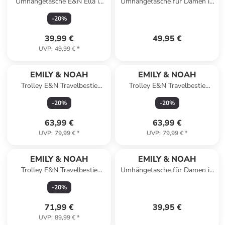
Umhängetasche E&N Ella in
Umhängetasche für Damen in
taupe
taupe
-
20
%
39,99 €
49,95 €
UVP
:
49,99 €
*
EMILY & NOAH
EMILY & NOAH
Trolley E&N Travelbestie
Trolley E&N Travelbestie
Werner in green 930
Werner in brown 200
-
20
%
-
20
%
63,99 €
63,99 €
UVP
:
79,99 €
*
UVP
:
79,99 €
*
EMILY & NOAH
EMILY & NOAH
Trolley E&N Travelbestie
Umhängetasche für Damen in
Werner in black 100
taupe
-
20
%
71,99 €
39,95 €
UVP
:
89,99 €
*