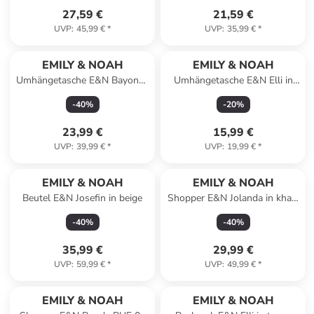
27,59 €
21,59 €
UVP
:
45,99 €
*
UVP
:
35,99 €
*
EMILY & NOAH
EMILY & NOAH
Umhängetasche E&N Bayonne
Umhängetasche E&N Elli in
RUE 09 in black
ecru
-
40
%
-
20
%
23,99 €
15,99 €
UVP
:
39,99 €
*
UVP
:
19,99 €
*
EMILY & NOAH
EMILY & NOAH
Beutel E&N Josefin in beige
Shopper E&N Jolanda in khaki
910
-
40
%
-
40
%
35,99 €
29,99 €
UVP
:
59,99 €
*
UVP
:
49,99 €
*
EMILY & NOAH
EMILY & NOAH