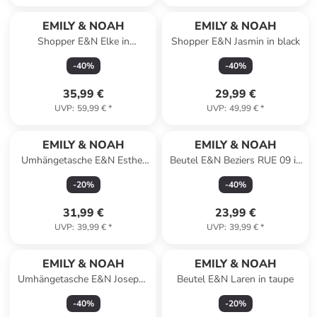
EMILY & NOAH
EMILY & NOAH
Shopper E&N Elke in
Shopper E&N Jasmin in black
red/cognac 607
-
40
%
-
40
%
35,99 €
29,99 €
UVP
:
59,99 €
*
UVP
:
49,99 €
*
EMILY & NOAH
EMILY & NOAH
Umhängetasche E&N Esther
Beutel E&N Beziers RUE 09 in
in black
red
-
20
%
-
40
%
31,99 €
23,99 €
UVP
:
39,99 €
*
UVP
:
39,99 €
*
EMILY & NOAH
EMILY & NOAH
Umhängetasche E&N Josepha
Beutel E&N Laren in taupe
in blue
-
40
%
-
20
%