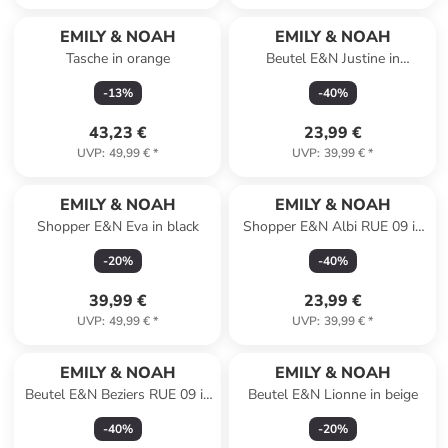
EMILY & NOAH
EMILY & NOAH
Tasche in orange
Beutel E&N Justine in
lightblue
-
13
%
-
40
%
43,23 €
23,99 €
UVP
:
49,99 €
*
UVP
:
39,99 €
*
EMILY & NOAH
EMILY & NOAH
Shopper E&N Eva in black
Shopper E&N Albi RUE 09 in
beige 400
-
20
%
-
40
%
39,99 €
23,99 €
UVP
:
49,99 €
*
UVP
:
39,99 €
*
EMILY & NOAH
EMILY & NOAH
Beutel E&N Beziers RUE 09 in
Beutel E&N Lionne in beige
beige
-
40
%
-
20
%