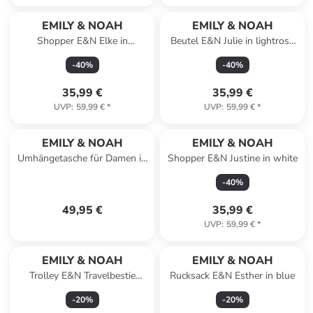
EMILY & NOAH
EMILY & NOAH
Shopper E&N Elke in
Beutel E&N Julie in lightrose
lightyellow 431
646
-
40
%
-
40
%
35,99 €
35,99 €
UVP
:
59,99 €
*
UVP
:
59,99 €
*
EMILY & NOAH
EMILY & NOAH
Umhängetasche für Damen in
Shopper E&N Justine in white
uni
-
40
%
49,95 €
35,99 €
UVP
:
59,99 €
*
EMILY & NOAH
EMILY & NOAH
Trolley E&N Travelbestie
Rucksack E&N Esther in blue
Werner in smokeblue 560
-
20
%
-
20
%