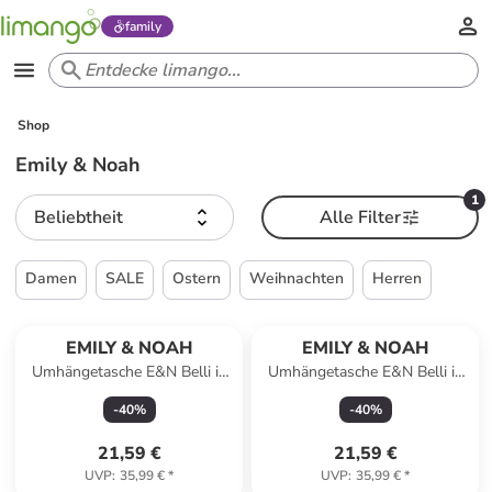
family
Shop
Emily & Noah
1
Beliebtheit
Alle Filter
Damen
SALE
Ostern
Weihnachten
Herren
EMILY & NOAH
EMILY & NOAH
Umhängetasche E&N Belli in
Umhängetasche E&N Belli in
darkgold 231
lighttaupe 911
-
40
%
-
40
%
21,59 €
21,59 €
UVP
:
35,99 €
*
UVP
:
35,99 €
*