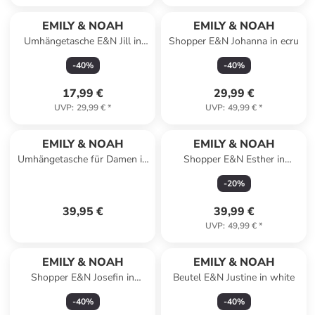
EMILY & NOAH
EMILY & NOAH
Umhängetasche E&N Jill in
Shopper E&N Johanna in ecru
blue
-
40
%
-
40
%
17,99 €
29,99 €
UVP
:
29,99 €
*
UVP
:
49,99 €
*
EMILY & NOAH
EMILY & NOAH
Umhängetasche für Damen in
Shopper E&N Esther in
pink
darkred 606
-
20
%
39,95 €
39,99 €
UVP
:
49,99 €
*
EMILY & NOAH
EMILY & NOAH
Shopper E&N Josefin in
Beutel E&N Justine in white
lighttaupe 911
-
40
%
-
40
%