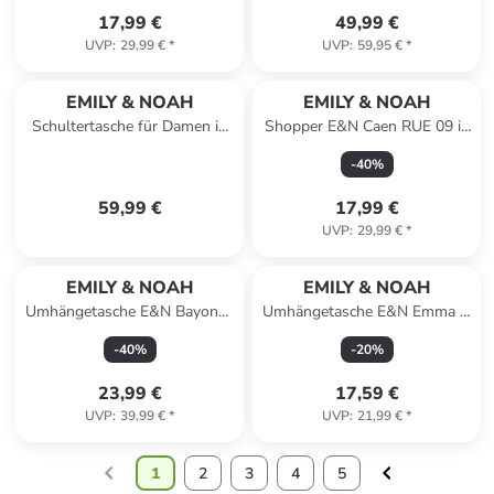
17,99 €
49,99 €
UVP
:
29,99 €
*
UVP
:
59,95 €
*
EMILY & NOAH
EMILY & NOAH
Schultertasche für Damen in
Shopper E&N Caen RUE 09 in
grau
beige 400
-
40
%
59,99 €
17,99 €
UVP
:
29,99 €
*
EMILY & NOAH
EMILY & NOAH
Umhängetasche E&N Bayonne
Umhängetasche E&N Emma in
RUE 09 in sand
black
-
40
%
-
20
%
23,99 €
17,59 €
UVP
:
39,99 €
*
UVP
:
21,99 €
*
1
2
3
4
5