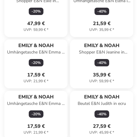
Shopper E&N Elke in
Umhängetasche E&N Elena in
forest/taupe 963
blue
-
20
%
-
40
%
47,99 €
21,59 €
UVP
:
59,99 €
*
UVP
:
35,99 €
*
EMILY & NOAH
EMILY & NOAH
Umhängetasche E&N Emma in
Shopper E&N Jeanine in
shinysilver 842
sahara 920
-
20
%
-
40
%
17,59 €
35,99 €
UVP
:
21,99 €
*
UVP
:
59,99 €
*
EMILY & NOAH
EMILY & NOAH
Umhängetasche E&N Emma in
Beutel E&N Judith in ecru
lightgold 243
-
20
%
-
40
%
17,59 €
27,59 €
UVP
:
21,99 €
*
UVP
:
45,99 €
*