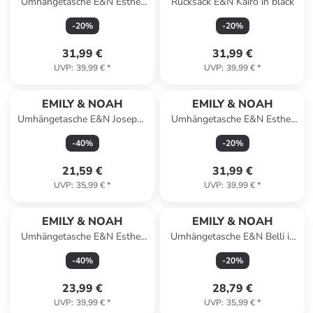
Umhängetasche E&N Esther
Rucksack E&N Kairo in black
in grey
-
20
%
-
20
%
31,99 €
31,99 €
UVP
:
39,99 €
*
UVP
:
39,99 €
*
EMILY & NOAH
EMILY & NOAH
Umhängetasche E&N Josepha
Umhängetasche E&N Esther
in lightrose 646
in khaki 910
-
40
%
-
20
%
21,59 €
31,99 €
UVP
:
35,99 €
*
UVP
:
39,99 €
*
EMILY & NOAH
EMILY & NOAH
Umhängetasche E&N Esther
Umhängetasche E&N Belli in
in rust 624
cognac
-
40
%
-
20
%
23,99 €
28,79 €
UVP
:
39,99 €
*
UVP
:
35,99 €
*