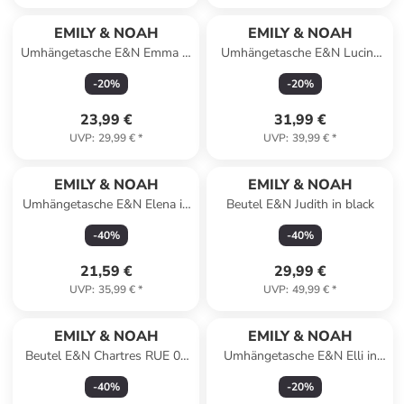
EMILY & NOAH
EMILY & NOAH
Umhängetasche E&N Emma in
Umhängetasche E&N Lucina
black
in black
-
20
%
-
20
%
23,99 €
31,99 €
UVP
:
29,99 €
*
UVP
:
39,99 €
*
EMILY & NOAH
EMILY & NOAH
Umhängetasche E&N Elena in
Beutel E&N Judith in black
cognac
-
40
%
-
40
%
21,59 €
29,99 €
UVP
:
35,99 €
*
UVP
:
49,99 €
*
EMILY & NOAH
EMILY & NOAH
Beutel E&N Chartres RUE 09
Umhängetasche E&N Elli in
in beige
black
-
40
%
-
20
%