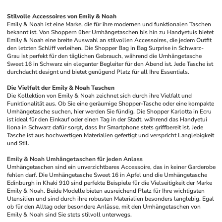
Stilvolle Accessoires von Emily & Noah
Emily & Noah ist eine Marke, die für ihre modernen und funktionalen Taschen 
bekannt ist. Von Shoppern über Umhängetaschen bis hin zu Handyetuis bietet 
Emily & Noah eine breite Auswahl an stilvollen Accessoires, die jedem Outfit 
den letzten Schliff verleihen. Die Shopper Bag in Bag Surprise in Schwarz-
Grau ist perfekt für den täglichen Gebrauch, während die Umhängetasche 
Sweet 16 in Schwarz ein eleganter Begleiter für den Abend ist. Jede Tasche ist 
durchdacht designt und bietet genügend Platz für all Ihre Essentials.
Die Vielfalt der Emily & Noah Taschen
Die Kollektion von Emily & Noah zeichnet sich durch ihre Vielfalt und 
Funktionalität aus. Ob Sie eine geräumige Shopper-Tasche oder eine kompakte 
Umhängetasche suchen, hier werden Sie fündig. Die Shopper Karlotta in Ecru 
ist ideal für den Einkauf oder einen Tag in der Stadt, während das Handyetui 
Ilona in Schwarz dafür sorgt, dass Ihr Smartphone stets griffbereit ist. Jede 
Tasche ist aus hochwertigen Materialien gefertigt und verspricht Langlebigkeit 
und Stil.
Emily & Noah Umhängetaschen für jeden Anlass
Umhängetaschen sind ein unverzichtbares Accessoire, das in keiner Garderobe 
fehlen darf. Die Umhängetasche Sweet 16 in Apfel und die Umhängetasche 
Edinburgh in Khaki 910 sind perfekte Beispiele für die Vielseitigkeit der Marke 
Emily & Noah. Beide Modelle bieten ausreichend Platz für Ihre wichtigsten 
Utensilien und sind durch ihre robusten Materialien besonders langlebig. Egal 
ob für den Alltag oder besondere Anlässe, mit den Umhängetaschen von 
Emily & Noah sind Sie stets stilvoll unterwegs.