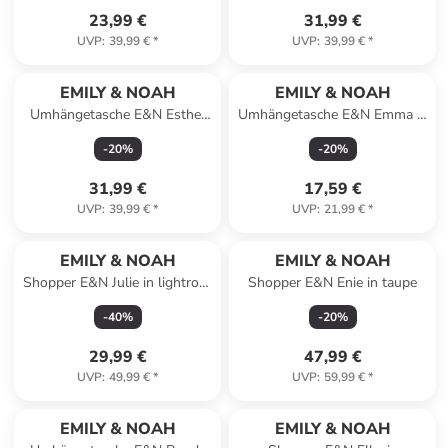
23,99 €
31,99 €
UVP
:
39,99 €
*
UVP
:
39,99 €
*
EMILY & NOAH
EMILY & NOAH
Umhängetasche E&N Esther
Umhängetasche E&N Emma in
in blue
blue
-
20
%
-
20
%
31,99 €
17,59 €
UVP
:
39,99 €
*
UVP
:
21,99 €
*
EMILY & NOAH
EMILY & NOAH
Shopper E&N Julie in lightrose
Shopper E&N Enie in taupe
646
-
40
%
-
20
%
29,99 €
47,99 €
UVP
:
49,99 €
*
UVP
:
59,99 €
*
EMILY & NOAH
EMILY & NOAH