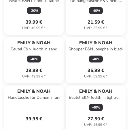
Beutel E&N Lionne in taupe
Umhängetasche E&N Belli in
darkorange 614
-
20
%
-
40
%
39,99 €
21,59 €
UVP
:
49,99 €
*
UVP
:
35,99 €
*
EMILY & NOAH
EMILY & NOAH
Beutel E&N Judith in sand
Shopper E&N Josepha in black
-
40
%
-
40
%
29,99 €
35,99 €
UVP
:
49,99 €
*
UVP
:
59,99 €
*
EMILY & NOAH
EMILY & NOAH
Handtasche für Damen in uni
Beutel E&N Judith in lightrose
646
-
40
%
39,95 €
27,59 €
UVP
:
45,99 €
*