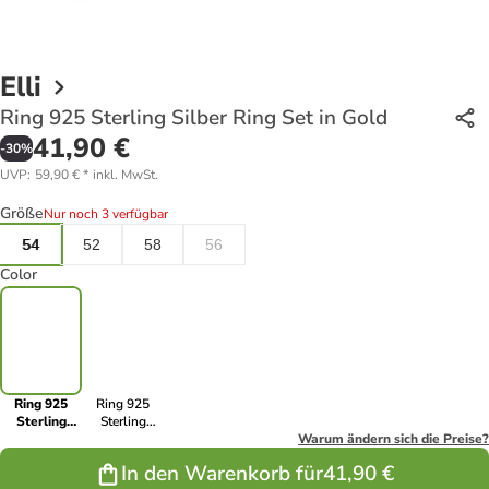
Elli
Ring 925 Sterling Silber Ring Set in Gold
41,90 €
-
30
%
UVP
:
59,90 €
*
inkl. MwSt.
Größe
Nur noch 3 verfügbar
54
52
58
56
Color
Ring 925
Ring 925
Sterling
Sterling
Silber Ring
Silber Ring
Warum ändern sich die Preise?
Set in Gold
Set in Silber
In den Warenkorb für
41,90 €