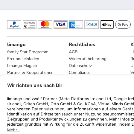
limango
Rechtliches
K
family Star Programm
AGB
L
Freunde einladen
Widerrufsbelehrung
R
limango Magazin
Datenschutz
U
Partner & Kooperationen
Compliance
V
Jobs
Impressum
G
Presse
Privatsphäre-Einstellungen
Mediadaten
Geschenkgutscheinbedingungen