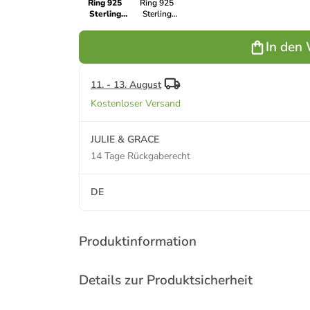
Ring 925
Ring 925
Sterling
Sterling
Silber in
Silber in
Gold
Silber
In den
11. - 13. August
Kostenloser Versand
JULIE & GRACE
14 Tage Rückgaberecht
DE
Produktinformation
Details zur Produktsicherheit