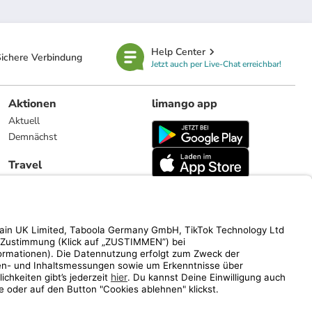
Help Center
ichere Verbindung
Jetzt auch per Live-Chat erreichbar!
Aktionen
limango app
Aktuell
Demnächst
Travel
Reiseangebote
limango.nl
limango.pl