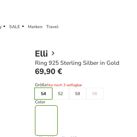
g
SALE
Marken
Travel
Elli
Ring 925 Sterling Silber in Gold
69,90 €
Größe
Nur noch 3 verfügbar
54
52
58
56
Color