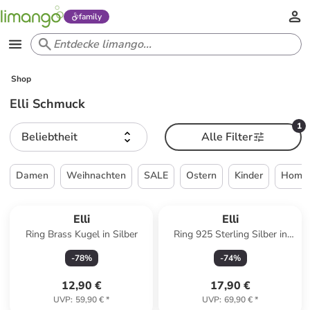
family
Shop
Elli Schmuck
1
Beliebtheit
Alle Filter
Damen
Weihnachten
SALE
Ostern
Kinder
Home 
Elli
Elli
Ring Brass Kugel in Silber
Ring 925 Sterling Silber in
Silber
-
78
%
-
74
%
12,90 €
17,90 €
UVP
:
59,90 €
*
UVP
:
69,90 €
*