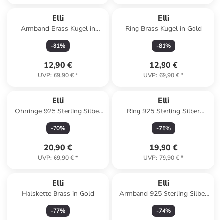
Elli
Elli
Armband Brass Kugel in
Ring Brass Kugel in Gold
Silber
-
81
%
-
81
%
12,90 €
12,90 €
UVP
:
69,90 €
*
UVP
:
69,90 €
*
Elli
Elli
Ohrringe 925 Sterling Silber
Ring 925 Sterling Silber
Spirale in Silber
Siegelring in Gold
-
70
%
-
75
%
20,90 €
19,90 €
UVP
:
69,90 €
*
UVP
:
79,90 €
*
Elli
Elli
Halskette Brass in Gold
Armband 925 Sterling Silber
Herz in Silber
-
77
%
-
74
%