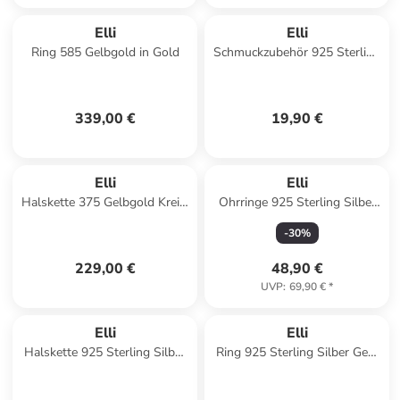
Elli
Elli
Ring 585 Gelbgold in Gold
Schmuckzubehör 925 Sterling
Silber in Beige
339,00 €
19,90 €
Elli
Elli
Halskette 375 Gelbgold Kreis,
Ohrringe 925 Sterling Silber
Plättchen in Gold
Herz in Blau
-
30
%
229,00 €
48,90 €
UVP
:
69,90 €
*
Elli
Elli
Halskette 925 Sterling Silber
Ring 925 Sterling Silber Geo,
in Gold
Kreis in Silber