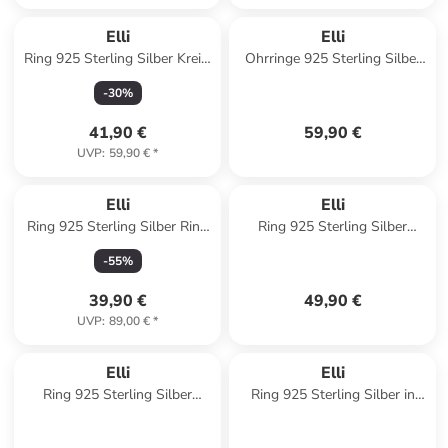
Elli
Elli
Ring 925 Sterling Silber Kreis,
Ohrringe 925 Sterling Silber
Ring Set in Gold
Blume in Gold
-
30
%
41,90 €
59,90 €
UVP
:
59,90 €
*
Elli
Elli
Ring 925 Sterling Silber Ring
Ring 925 Sterling Silber
Set in Silber
Ornament in Silber
-
55
%
39,90 €
49,90 €
UVP
:
89,00 €
*
Elli
Elli
Ring 925 Sterling Silber
Ring 925 Sterling Silber in
Knoten, Twisted in Silber
Gold