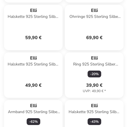
Elli
Elli
Halskette 925 Sterling Silber
Ohrringe 925 Sterling Silber
Kreuz in Silber
Sterne, Astro, Stern in Gold
59,90 €
69,90 €
Elli
Elli
Halskette 925 Sterling Silber
Ring 925 Sterling Silber
in Gold
Verlobungsring in Silber
-
20
%
49,90 €
39,90 €
UVP
:
49,90 €
*
Elli
Elli
Armband 925 Sterling Silber
Halskette 925 Sterling Silber
Schleife, Trachtenschmuck in
Plättchen in Weiß
-
62
%
-
43
%
Rosegold