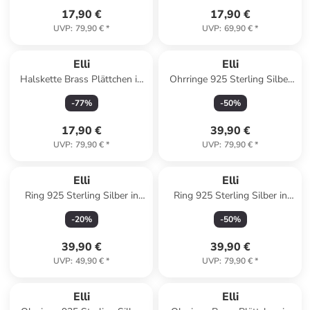
17,90 €
17,90 €
UVP
:
79,90 €
*
UVP
:
69,90 €
*
Elli
Elli
Halskette Brass Plättchen in
Ohrringe 925 Sterling Silber
Silber
Geo, Kreis in Gold
-
77
%
-
50
%
17,90 €
39,90 €
UVP
:
79,90 €
*
UVP
:
79,90 €
*
Elli
Elli
Ring 925 Sterling Silber in
Ring 925 Sterling Silber in
Gold
Gold
-
20
%
-
50
%
39,90 €
39,90 €
UVP
:
49,90 €
*
UVP
:
79,90 €
*
Elli
Elli