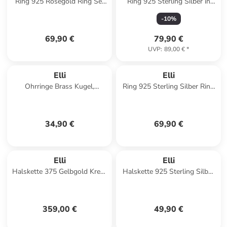
Ring 925 Rosegold Ring Set
Ring 925 Sterling Silber in
in Rosa
Silber
-
10
%
69,90 €
79,90 €
UVP
:
89,00 €
*
Elli
Elli
Ohrringe Brass Kugel,
Ring 925 Sterling Silber Ring
Plättchen in Gold
Set in Gold
34,90 €
69,90 €
Elli
Elli
Halskette 375 Gelbgold Kreuz
Halskette 925 Sterling Silber
in Gold
in Weiß
359,00 €
49,90 €