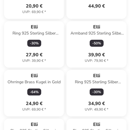
20,90 €
44,90 €
UVP
:
69,90 €
*
Elli
Elli
Ring 925 Sterling Silber
Armband 925 Sterling Silber
Astro, Halbmond in Silber
in Gold
-
30
%
-
50
%
27,90 €
39,90 €
UVP
:
39,90 €
*
UVP
:
79,90 €
*
Elli
Elli
Ohrringe Brass Kugel in Gold
Ring 925 Sterling Silber
Ornament in Grau
-
64
%
-
30
%
24,90 €
34,90 €
UVP
:
69,90 €
*
UVP
:
49,90 €
*
Elli
Elli