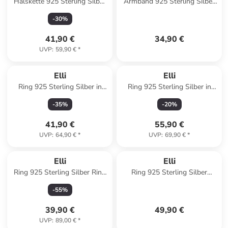
Halskette 925 Sterling Silber
Armband 925 Sterling Silber
Muschel in Gold
Herz in Gold
-
30
%
41,90 €
34,90 €
UVP
:
59,90 €
*
Elli
Elli
Ring 925 Sterling Silber in
Ring 925 Sterling Silber in
Rosegold
Gold
-
35
%
-
20
%
41,90 €
55,90 €
UVP
:
64,90 €
*
UVP
:
69,90 €
*
Elli
Elli
Ring 925 Sterling Silber Ring
Ring 925 Sterling Silber
Set in Gold
Verlobungsring in Gold
-
55
%
39,90 €
49,90 €
UVP
:
89,00 €
*