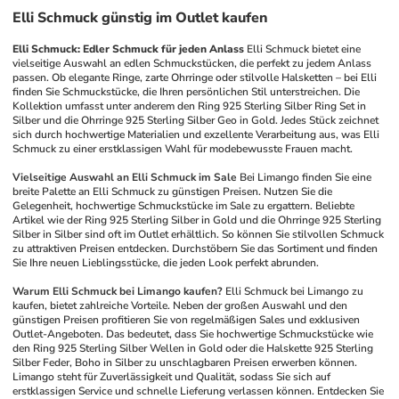
Elli Schmuck günstig im Outlet kaufen
Elli Schmuck: Edler Schmuck für jeden Anlass
Elli Schmuck bietet eine 
vielseitige Auswahl an edlen Schmuckstücken, die perfekt zu jedem Anlass 
passen. Ob elegante Ringe, zarte Ohrringe oder stilvolle Halsketten – bei Elli 
finden Sie Schmuckstücke, die Ihren persönlichen Stil unterstreichen. Die 
Kollektion umfasst unter anderem den Ring 925 Sterling Silber Ring Set in 
Silber und die Ohrringe 925 Sterling Silber Geo in Gold. Jedes Stück zeichnet 
sich durch hochwertige Materialien und exzellente Verarbeitung aus, was Elli 
Schmuck zu einer erstklassigen Wahl für modebewusste Frauen macht.
Vielseitige Auswahl an Elli Schmuck im Sale
Bei Limango finden Sie eine 
breite Palette an Elli Schmuck zu günstigen Preisen. Nutzen Sie die 
Gelegenheit, hochwertige Schmuckstücke im Sale zu ergattern. Beliebte 
Artikel wie der Ring 925 Sterling Silber in Gold und die Ohrringe 925 Sterling 
Silber in Silber sind oft im Outlet erhältlich. So können Sie stilvollen Schmuck 
zu attraktiven Preisen entdecken. Durchstöbern Sie das Sortiment und finden 
Sie Ihre neuen Lieblingsstücke, die jeden Look perfekt abrunden.
Warum Elli Schmuck bei Limango kaufen?
Elli Schmuck bei Limango zu 
kaufen, bietet zahlreiche Vorteile. Neben der großen Auswahl und den 
günstigen Preisen profitieren Sie von regelmäßigen Sales und exklusiven 
Outlet-Angeboten. Das bedeutet, dass Sie hochwertige Schmuckstücke wie 
den Ring 925 Sterling Silber Wellen in Gold oder die Halskette 925 Sterling 
Silber Feder, Boho in Silber zu unschlagbaren Preisen erwerben können. 
Limango steht für Zuverlässigkeit und Qualität, sodass Sie sich auf 
erstklassigen Service und schnelle Lieferung verlassen können. Entdecken Sie 