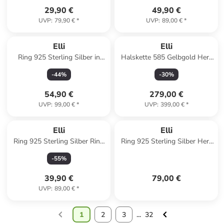
29,90 €
49,90 €
UVP
:
79,90 €
*
UVP
:
89,00 €
*
Elli
Elli
Ring 925 Sterling Silber in
Halskette 585 Gelbgold Herz
Gold
in Gold
-
44
%
-
30
%
54,90 €
279,00 €
UVP
:
99,00 €
*
UVP
:
399,00 €
*
Elli
Elli
Ring 925 Sterling Silber Ring
Ring 925 Sterling Silber Herz
Set in Rosegold
in Weiß
-
55
%
39,90 €
79,00 €
UVP
:
89,00 €
*
1
2
3
...
32