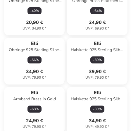
Ohrringe 925 Sterling Silber
Ohrringe Brass Plättchen in
in Silber
Gold
-
40
%
-
64
%
20,90 €
24,90 €
UVP
:
34,90 €
*
UVP
:
69,90 €
*
Elli
Elli
Ohrringe 925 Sterling Silber
Halskette 925 Sterling Silber
Geo in Silber
Kugel, Plättchen in Silber
-
56
%
-
50
%
34,90 €
39,90 €
UVP
:
79,90 €
*
UVP
:
79,90 €
*
Elli
Elli
Armband Brass in Gold
Halskette 925 Sterling Silber
in Silber
-
68
%
-
30
%
24,90 €
34,90 €
UVP
:
79,90 €
*
UVP
:
49,90 €
*