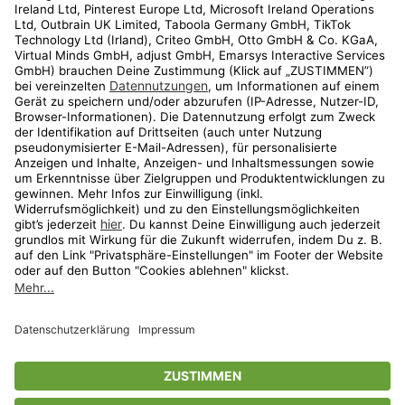
Kundenservice
Shop
Aktionen
Travel
limango.nl
limango.pl
* Streichpreise entsprechen der unverbindlichen Preisempfehlung des