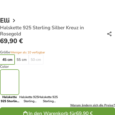
Elli
Halskette 925 Sterling Silber Kreuz in
Rosegold
69,90 €
Größe
Weniger als 10 verfügbar
45 cm
55 cm
50-cm
Color
Halskette
Halskette 925
Halskette 925
925 Sterling
Sterling
Sterling
Silber Kreuz
Silber Kreuz
Silber Kreuz
Warum ändern sich die Preise?
in Rosegold
in Gold
in Silber
In den Warenkorb für
69,90 €