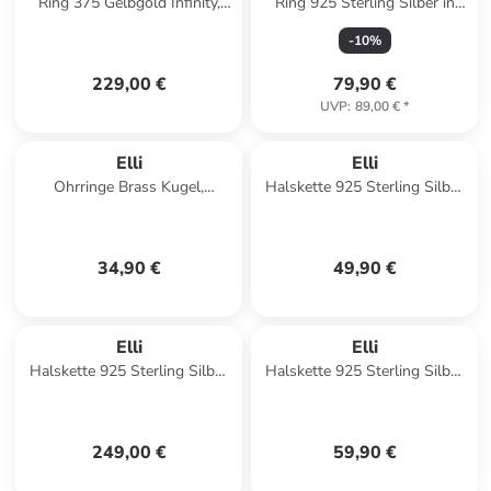
Ring 375 Gelbgold Infinity,
Ring 925 Sterling Silber in
Knoten, Twisted in Gold
Silber
-
10
%
229,00 €
79,90 €
UVP
:
89,00 €
*
Elli
Elli
Ohrringe Brass Kugel,
Halskette 925 Sterling Silber
Plättchen in Gold
in Weiß
34,90 €
49,90 €
Elli
Elli
Halskette 925 Sterling Silber
Halskette 925 Sterling Silber
Herz in Gold
Kreuz in Silber
249,00 €
59,90 €