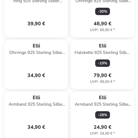
Ring 925 Sterling Silber
Ohrringe 925 Sterling Silber
Knoten, Twisted in Silber
Herz in Blau
-
30
%
39,90 €
48,90 €
UVP
:
69,90 €
*
Elli
Elli
Ohrringe 925 Sterling Silber
Halskette 925 Sterling Silber
in Silber
Geo, Plättchen in Gold
-
19
%
34,90 €
79,90 €
UVP
:
99,00 €
*
Elli
Elli
Armband 925 Sterling Silber
Armband 925 Sterling Silber
Palme in Silber
Infinity, Kreis in Blau
-
28
%
34,90 €
24,90 €
UVP
:
34,90 €
*