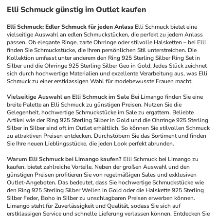
Elli Schmuck günstig im Outlet kaufen
Elli Schmuck: Edler Schmuck für jeden Anlass
Elli Schmuck bietet eine 
vielseitige Auswahl an edlen Schmuckstücken, die perfekt zu jedem Anlass 
passen. Ob elegante Ringe, zarte Ohrringe oder stilvolle Halsketten – bei Elli 
finden Sie Schmuckstücke, die Ihren persönlichen Stil unterstreichen. Die 
Kollektion umfasst unter anderem den Ring 925 Sterling Silber Ring Set in 
Silber und die Ohrringe 925 Sterling Silber Geo in Gold. Jedes Stück zeichnet 
sich durch hochwertige Materialien und exzellente Verarbeitung aus, was Elli 
Schmuck zu einer erstklassigen Wahl für modebewusste Frauen macht.
Vielseitige Auswahl an Elli Schmuck im Sale
Bei Limango finden Sie eine 
breite Palette an Elli Schmuck zu günstigen Preisen. Nutzen Sie die 
Gelegenheit, hochwertige Schmuckstücke im Sale zu ergattern. Beliebte 
Artikel wie der Ring 925 Sterling Silber in Gold und die Ohrringe 925 Sterling 
Silber in Silber sind oft im Outlet erhältlich. So können Sie stilvollen Schmuck 
zu attraktiven Preisen entdecken. Durchstöbern Sie das Sortiment und finden 
Sie Ihre neuen Lieblingsstücke, die jeden Look perfekt abrunden.
Warum Elli Schmuck bei Limango kaufen?
Elli Schmuck bei Limango zu 
kaufen, bietet zahlreiche Vorteile. Neben der großen Auswahl und den 
günstigen Preisen profitieren Sie von regelmäßigen Sales und exklusiven 
Outlet-Angeboten. Das bedeutet, dass Sie hochwertige Schmuckstücke wie 
den Ring 925 Sterling Silber Wellen in Gold oder die Halskette 925 Sterling 
Silber Feder, Boho in Silber zu unschlagbaren Preisen erwerben können. 
Limango steht für Zuverlässigkeit und Qualität, sodass Sie sich auf 
erstklassigen Service und schnelle Lieferung verlassen können. Entdecken Sie 