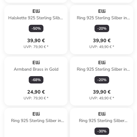
Elli
Elli
Halskette 925 Sterling Silber
Ring 925 Sterling Silber in
Kugel, Plättchen in Silber
Gold
-
50
%
-
20
%
39,90 €
39,90 €
UVP
:
79,90 €
*
UVP
:
49,90 €
*
Elli
Elli
Armband Brass in Gold
Ring 925 Sterling Silber in
Gold
-
68
%
-
20
%
24,90 €
39,90 €
UVP
:
79,90 €
*
UVP
:
49,90 €
*
Elli
Elli
Ring 925 Sterling Silber in
Ring 925 Sterling Silber
Gold
Astro, Halbmond in Silber
-
30
%