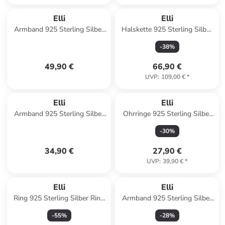
Elli
Elli
Armband 925 Sterling Silber
Halskette 925 Sterling Silber
in Violett
Astro, Halbmond, Sterne,
-
38
%
Stern in Gold
49,90 €
66,90 €
UVP
:
109,00 €
*
Elli
Elli
Armband 925 Sterling Silber
Ohrringe 925 Sterling Silber
Herz in Gold
Einhorn in Gold
-
30
%
34,90 €
27,90 €
UVP
:
39,90 €
*
Elli
Elli
Ring 925 Sterling Silber Ring
Armband 925 Sterling Silber
Set in Gold
Infinity in Silber
-
55
%
-
28
%