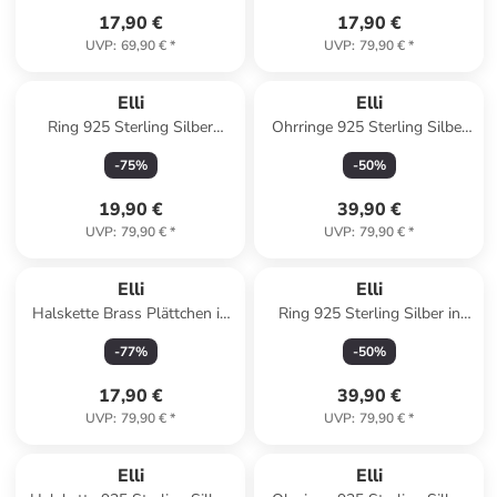
17,90 €
17,90 €
UVP
:
69,90 €
*
UVP
:
79,90 €
*
Elli
Elli
Ring 925 Sterling Silber
Ohrringe 925 Sterling Silber
Siegelring in Gold
Geo, Kreis in Gold
-
75
%
-
50
%
19,90 €
39,90 €
UVP
:
79,90 €
*
UVP
:
79,90 €
*
Elli
Elli
Halskette Brass Plättchen in
Ring 925 Sterling Silber in
Silber
Gold
-
77
%
-
50
%
17,90 €
39,90 €
UVP
:
79,90 €
*
UVP
:
79,90 €
*
Elli
Elli