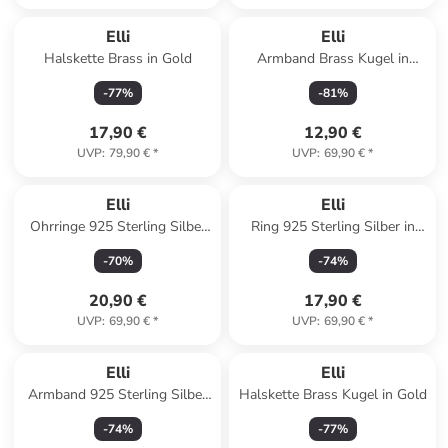
Elli
Elli
Halskette Brass in Gold
Armband Brass Kugel in
Silber
-
77
%
-
81
%
17,90 €
12,90 €
UVP
:
79,90 €
*
UVP
:
69,90 €
*
Elli
Elli
Ohrringe 925 Sterling Silber
Ring 925 Sterling Silber in
Spirale in Silber
Silber
-
70
%
-
74
%
20,90 €
17,90 €
UVP
:
69,90 €
*
UVP
:
69,90 €
*
Elli
Elli
Armband 925 Sterling Silber
Halskette Brass Kugel in Gold
Herz in Silber
-
74
%
-
77
%