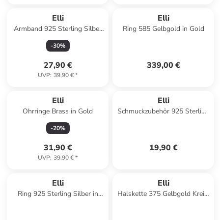
Elli
Elli
Armband 925 Sterling Silber
Ring 585 Gelbgold in Gold
in Gold
-
30
%
27,90 €
339,00 €
UVP
:
39,90 €
*
Elli
Elli
Ohrringe Brass in Gold
Schmuckzubehör 925 Sterling
Silber in Beige
-
20
%
31,90 €
19,90 €
UVP
:
39,90 €
*
Elli
Elli
Ring 925 Sterling Silber in
Halskette 375 Gelbgold Kreis,
Weiß
Plättchen in Gold