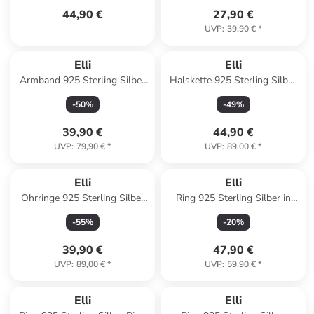
44,90 €
27,90 €
UVP
:
39,90 €
*
Elli
Elli
Armband 925 Sterling Silber
Halskette 925 Sterling Silber
in Gold
in Weiß
-
50
%
-
49
%
39,90 €
44,90 €
UVP
:
79,90 €
*
UVP
:
89,00 €
*
Elli
Elli
Ohrringe 925 Sterling Silber
Ring 925 Sterling Silber in
Geo in Gold
Silber
-
55
%
-
20
%
39,90 €
47,90 €
UVP
:
89,00 €
*
UVP
:
59,90 €
*
Elli
Elli