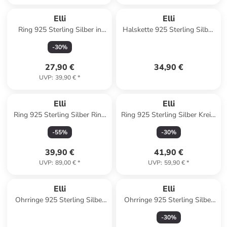
Elli
Elli
Ring 925 Sterling Silber in
Halskette 925 Sterling Silber
Rosa
Hase in Silber
-
30
%
27,90 €
34,90 €
UVP
:
39,90 €
*
Elli
Elli
Ring 925 Sterling Silber Ring
Ring 925 Sterling Silber Kreis,
Set in Silber
Ring Set in Gold
-
55
%
-
30
%
39,90 €
41,90 €
UVP
:
89,00 €
*
UVP
:
59,90 €
*
Elli
Elli
Ohrringe 925 Sterling Silber
Ohrringe 925 Sterling Silber
Blume in Gold
in Zweifarbig
-
30
%