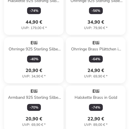
Halskette 925 Sterling Silber
Ohrringe 925 Sterling Silber
Ornament, Plättchen in Gold
Geo in Silber
-
74
%
-
56
%
44,90 €
34,90 €
UVP
:
179,00 €
*
UVP
:
79,90 €
*
Elli
Elli
Ohrringe 925 Sterling Silber
Ohrringe Brass Plättchen in
in Silber
Gold
-
40
%
-
64
%
20,90 €
24,90 €
UVP
:
34,90 €
*
UVP
:
69,90 €
*
Elli
Elli
Armband 925 Sterling Silber
Halskette Brass in Gold
Infinity in Silber
-
70
%
-
74
%
20,90 €
22,90 €
UVP
:
69,90 €
*
UVP
:
89,00 €
*