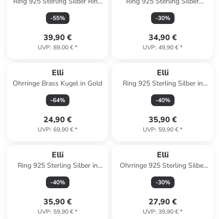
Ring 925 Sterling Silber Ring
Ring 925 Sterling Silber
Set in Rosegold
Ornament in Grau
-
55
%
-
30
%
39,90 €
34,90 €
UVP
:
89,00 €
*
UVP
:
49,90 €
*
Elli
Elli
Ohrringe Brass Kugel in Gold
Ring 925 Sterling Silber in
Silber
-
64
%
-
40
%
24,90 €
35,90 €
UVP
:
69,90 €
*
UVP
:
59,90 €
*
Elli
Elli
Ring 925 Sterling Silber in
Ohrringe 925 Sterling Silber
Gold
Herz in Gold
-
40
%
-
30
%
35,90 €
27,90 €
UVP
:
59,90 €
*
UVP
:
39,90 €
*