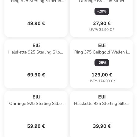
Ring 925 Sterling Silber in
Ohrringe Brass in Silber
Rosegold
-
20
%
49,90 €
27,90 €
UVP
:
34,90 €
*
Elli
Elli
Halskette 925 Sterling Silber
Ring 375 Gelbgold Wellen in
Herz in Silber
Gold
-
25
%
69,90 €
129,00 €
UVP
:
174,00 €
*
Elli
Elli
Ohrringe 925 Sterling Silber
Halskette 925 Sterling Silber
in Gold
Regenbogen, Wolke in Silber
59,90 €
39,90 €