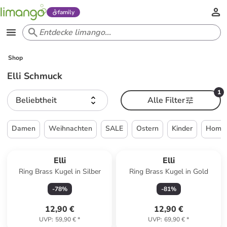
family
Shop
Elli Schmuck
1
Beliebtheit
Alle Filter
Damen
Weihnachten
SALE
Ostern
Kinder
Home 
Elli
Elli
Ring Brass Kugel in Silber
Ring Brass Kugel in Gold
-
78
%
-
81
%
12,90 €
12,90 €
UVP
:
59,90 €
*
UVP
:
69,90 €
*