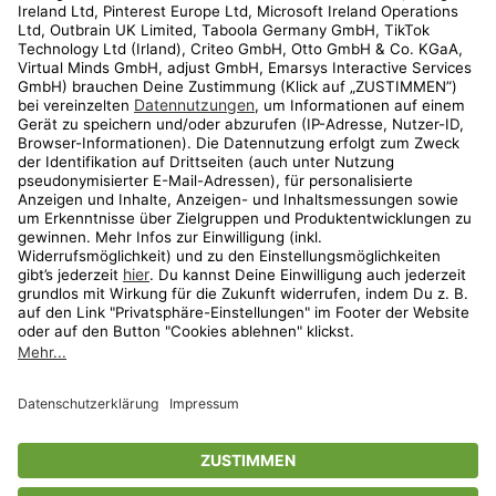
Kundenservice
Shop
Aktionen
Travel
limango.nl
limango.pl
* Streichpreise entsprechen der unverbindlichen Preisempfehlung des