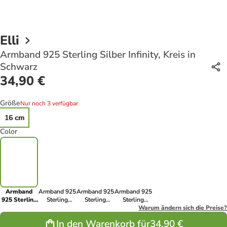
Elli
Armband 925 Sterling Silber Infinity, Kreis in
Schwarz
34,90 €
Größe
Nur noch 3 verfügbar
16 cm
Color
Armband
Armband 925
Armband 925
Armband 925
925 Sterling
Sterling
Sterling
Sterling
Silber
Silber Infinity,
Silber Infinity,
Silber Infinity,
Warum ändern sich die Preise?
Infinity, Kreis
Kreis in Blau
Kreis in Gold
Kreis in Weiß
In den Warenkorb für
34,90 €
in Schwarz