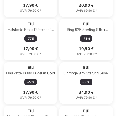
17,90 €
20,90 €
UVP
:
79,90 €
*
UVP
:
69,90 €
*
Elli
Elli
Halskette Brass Plättchen in
Ring 925 Sterling Silber
Silber
Siegelring in Gold
-
77
%
-
75
%
17,90 €
19,90 €
UVP
:
79,90 €
*
UVP
:
79,90 €
*
Elli
Elli
Halskette Brass Kugel in Gold
Ohrringe 925 Sterling Silber
Geo in Silber
-
77
%
-
56
%
17,90 €
34,90 €
UVP
:
79,90 €
*
UVP
:
79,90 €
*
Elli
Elli