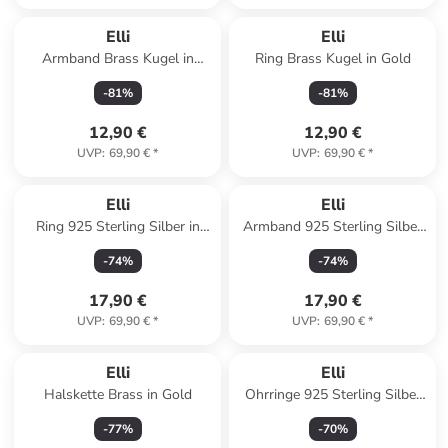
Elli
Elli
Armband Brass Kugel in
Ring Brass Kugel in Gold
Silber
-
81
%
-
81
%
12,90 €
12,90 €
UVP
:
69,90 €
*
UVP
:
69,90 €
*
Elli
Elli
Ring 925 Sterling Silber in
Armband 925 Sterling Silber
Silber
Herz in Silber
-
74
%
-
74
%
17,90 €
17,90 €
UVP
:
69,90 €
*
UVP
:
69,90 €
*
Elli
Elli
Halskette Brass in Gold
Ohrringe 925 Sterling Silber
Spirale in Silber
-
77
%
-
70
%