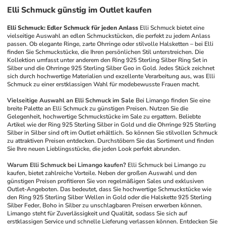
Elli Schmuck günstig im Outlet kaufen
Elli Schmuck: Edler Schmuck für jeden Anlass
Elli Schmuck bietet eine 
vielseitige Auswahl an edlen Schmuckstücken, die perfekt zu jedem Anlass 
passen. Ob elegante Ringe, zarte Ohrringe oder stilvolle Halsketten – bei Elli 
finden Sie Schmuckstücke, die Ihren persönlichen Stil unterstreichen. Die 
Kollektion umfasst unter anderem den Ring 925 Sterling Silber Ring Set in 
Silber und die Ohrringe 925 Sterling Silber Geo in Gold. Jedes Stück zeichnet 
sich durch hochwertige Materialien und exzellente Verarbeitung aus, was Elli 
Schmuck zu einer erstklassigen Wahl für modebewusste Frauen macht.
Vielseitige Auswahl an Elli Schmuck im Sale
Bei Limango finden Sie eine 
breite Palette an Elli Schmuck zu günstigen Preisen. Nutzen Sie die 
Gelegenheit, hochwertige Schmuckstücke im Sale zu ergattern. Beliebte 
Artikel wie der Ring 925 Sterling Silber in Gold und die Ohrringe 925 Sterling 
Silber in Silber sind oft im Outlet erhältlich. So können Sie stilvollen Schmuck 
zu attraktiven Preisen entdecken. Durchstöbern Sie das Sortiment und finden 
Sie Ihre neuen Lieblingsstücke, die jeden Look perfekt abrunden.
Warum Elli Schmuck bei Limango kaufen?
Elli Schmuck bei Limango zu 
kaufen, bietet zahlreiche Vorteile. Neben der großen Auswahl und den 
günstigen Preisen profitieren Sie von regelmäßigen Sales und exklusiven 
Outlet-Angeboten. Das bedeutet, dass Sie hochwertige Schmuckstücke wie 
den Ring 925 Sterling Silber Wellen in Gold oder die Halskette 925 Sterling 
Silber Feder, Boho in Silber zu unschlagbaren Preisen erwerben können. 
Limango steht für Zuverlässigkeit und Qualität, sodass Sie sich auf 
erstklassigen Service und schnelle Lieferung verlassen können. Entdecken Sie 