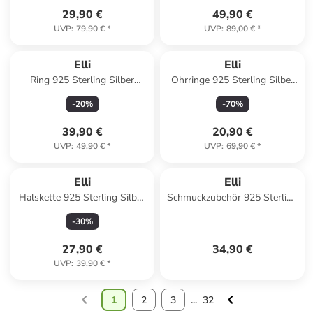
29,90 €
49,90 €
UVP
:
79,90 €
*
UVP
:
89,00 €
*
Elli
Elli
Ring 925 Sterling Silber
Ohrringe 925 Sterling Silber
Verlobungsring in Silber
in Silber
-
20
%
-
70
%
39,90 €
20,90 €
UVP
:
49,90 €
*
UVP
:
69,90 €
*
Elli
Elli
Halskette 925 Sterling Silber
Schmuckzubehör 925 Sterling
in Silber
Silber Tasche in Schwarz
-
30
%
27,90 €
34,90 €
UVP
:
39,90 €
*
1
2
3
...
32