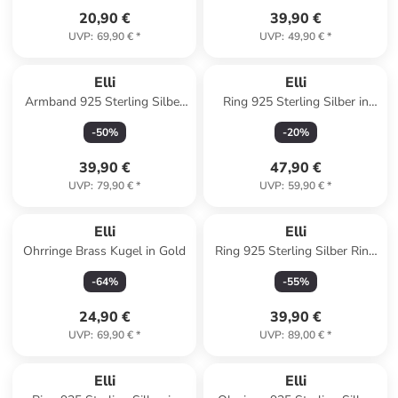
20,90 €
39,90 €
UVP
:
69,90 €
*
UVP
:
49,90 €
*
Elli
Elli
Armband 925 Sterling Silber
Ring 925 Sterling Silber in
in Gold
Silber
-
50
%
-
20
%
39,90 €
47,90 €
UVP
:
79,90 €
*
UVP
:
59,90 €
*
Elli
Elli
Ohrringe Brass Kugel in Gold
Ring 925 Sterling Silber Ring
Set in Rosegold
-
64
%
-
55
%
24,90 €
39,90 €
UVP
:
69,90 €
*
UVP
:
89,00 €
*
Elli
Elli