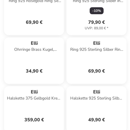
Ring 925 Rosegold Ring Set
Ring 925 Sterling Silber in
in Rosa
Silber
-
10
%
69,90 €
79,90 €
UVP
:
89,00 €
*
Elli
Elli
Ohrringe Brass Kugel,
Ring 925 Sterling Silber Ring
Plättchen in Gold
Set in Gold
34,90 €
69,90 €
Elli
Elli
Halskette 375 Gelbgold Kreuz
Halskette 925 Sterling Silber
in Gold
in Weiß
359,00 €
49,90 €