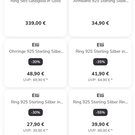
Ring 585 Gelbgold in Gold
Armband 925 Sterling Silber
Herz in Gold
339,00 €
34,90 €
Elli
Elli
Ohrringe 925 Sterling Silber
Ring 925 Sterling Silber in
Herz in Blau
Rosegold
-
30
%
-
35
%
48,90 €
41,90 €
UVP
:
69,90 €
*
UVP
:
64,90 €
*
Elli
Elli
Ring 925 Sterling Silber in
Ring 925 Sterling Silber Ring
Rosa
Set in Gold
-
30
%
-
55
%
27,90 €
39,90 €
UVP
:
39,90 €
*
UVP
:
89,00 €
*