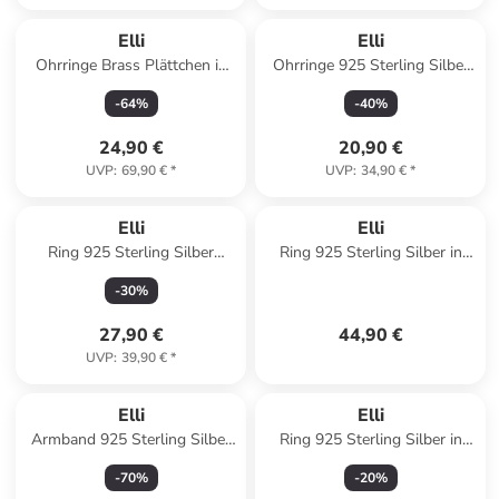
Elli
Elli
Ohrringe Brass Plättchen in
Ohrringe 925 Sterling Silber
Gold
in Silber
-
64
%
-
40
%
24,90 €
20,90 €
UVP
:
69,90 €
*
UVP
:
34,90 €
*
Elli
Elli
Ring 925 Sterling Silber
Ring 925 Sterling Silber in
Astro, Halbmond in Silber
Gold
-
30
%
27,90 €
44,90 €
UVP
:
39,90 €
*
Elli
Elli
Armband 925 Sterling Silber
Ring 925 Sterling Silber in
Infinity in Silber
Gold
-
70
%
-
20
%