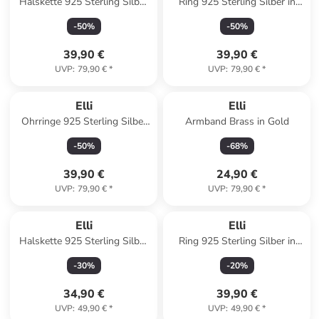
Halskette 925 Sterling Silber
Ring 925 Sterling Silber in
Kugel, Plättchen in Silber
Gold
-
50
%
-
50
%
39,90 €
39,90 €
UVP
:
79,90 €
*
UVP
:
79,90 €
*
Elli
Elli
Ohrringe 925 Sterling Silber
Armband Brass in Gold
Geo, Kreis in Gold
-
50
%
-
68
%
39,90 €
24,90 €
UVP
:
79,90 €
*
UVP
:
79,90 €
*
Elli
Elli
Halskette 925 Sterling Silber
Ring 925 Sterling Silber in
in Silber
Gold
-
30
%
-
20
%
34,90 €
39,90 €
UVP
:
49,90 €
*
UVP
:
49,90 €
*