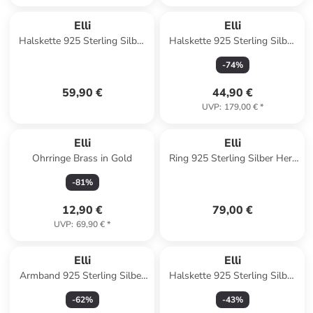
Elli
Elli
Halskette 925 Sterling Silber
Halskette 925 Sterling Silber
Kreuz in Silber
Ornament, Plättchen in Gold
-
74
%
59,90 €
44,90 €
UVP
:
179,00 €
*
Elli
Elli
Ohrringe Brass in Gold
Ring 925 Sterling Silber Herz
in Weiß
-
81
%
12,90 €
79,00 €
UVP
:
69,90 €
*
Elli
Elli
Armband 925 Sterling Silber
Halskette 925 Sterling Silber
Schleife, Trachtenschmuck in
Plättchen in Weiß
-
62
%
-
43
%
Rosegold