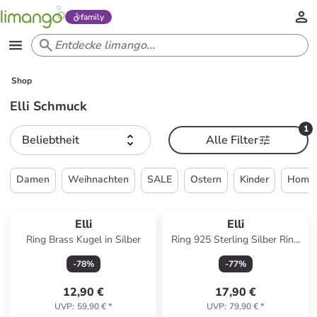
family
Shop
Elli Schmuck
1
Beliebtheit
Alle Filter
Damen
Weihnachten
SALE
Ostern
Kinder
Home 
Elli
Elli
Ring Brass Kugel in Silber
Ring 925 Sterling Silber Ring
Set in Silber
-
78
%
-
77
%
12,90 €
17,90 €
UVP
:
59,90 €
*
UVP
:
79,90 €
*