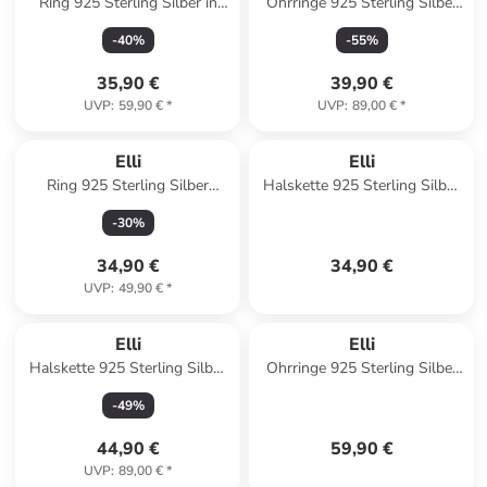
Ring 925 Sterling Silber in
Ohrringe 925 Sterling Silber
Gold
Geo in Gold
-
40
%
-
55
%
35,90 €
39,90 €
UVP
:
59,90 €
*
UVP
:
89,00 €
*
Elli
Elli
Ring 925 Sterling Silber
Halskette 925 Sterling Silber
Ornament in Grau
Hase in Silber
-
30
%
34,90 €
34,90 €
UVP
:
49,90 €
*
Elli
Elli
Halskette 925 Sterling Silber
Ohrringe 925 Sterling Silber
in Weiß
Blume in Gold
-
49
%
44,90 €
59,90 €
UVP
:
89,00 €
*