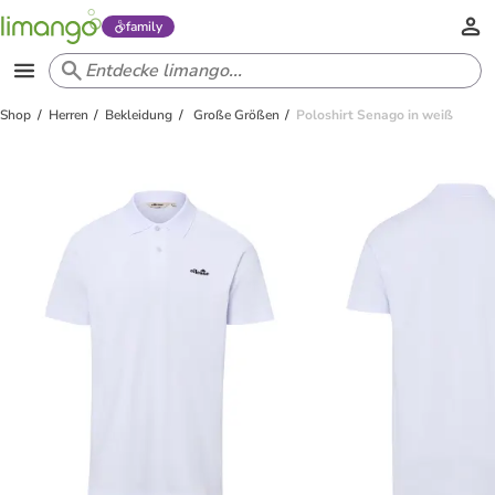
family
Shop
Herren
Bekleidung
Große Größen
Poloshirt Senago in weiß