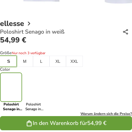
ellesse
Poloshirt Senago in weiß
54,99 €
Größe
Nur noch 3 verfügbar
S
M
L
XL
XXL
Color
Poloshirt
Poloshirt
Senago in
Senago in
weiß
schwarz
Warum ändern sich die Preise?
In den Warenkorb für
54,99 €