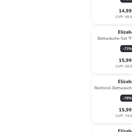
14,99
UVP
:
49,9
Eliza
Bettwäsche-Set "F
-
73
%
15,99
UVP
:
59,9
Eliza
Renforcé-Bettwäsche
Rosa
-
78
%
15,99
UVP
:
74,9
Eliza