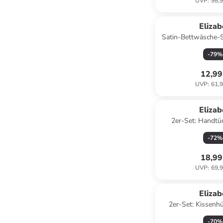
UVP
:
98,9
Eliza
Satin-Bettwäsche-S
Grau
-
79
%
12,99
UVP
:
61,9
Eliza
2er-Set: Handtü
-
72
%
18,99
UVP
:
69,9
Eliza
2er-Set: Kissenhü
-
70
%