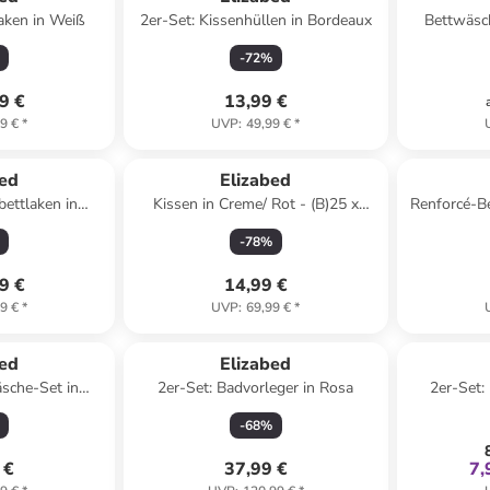
aken in Weiß
2er-Set: Kissenhüllen in Bordeaux
Bettwäsch
-
72
%
9 €
13,99 €
9 €
*
UVP
:
49,99 €
*
bed
Elizabed
ettlaken in
Kissen in Creme/ Rot - (B)25 x
Renforcé-B
zit
(H)55 x (T)19 cm
-
78
%
9 €
14,99 €
9 €
*
UVP
:
69,99 €
*
bed
Elizabed
sche-Set in
2er-Set: Badvorleger in Rosa
2er-Set:
lau
-
68
%
 €
37,99 €
7,