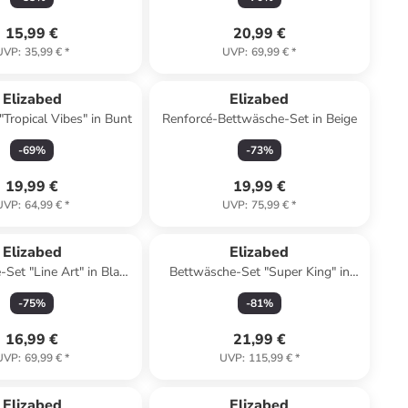
15,99 €
20,99 €
UVP
:
35,99 €
*
UVP
:
69,99 €
*
Elizabed
Elizabed
"Tropical Vibes" in Bunt
Renforcé-Bettwäsche-Set in Beige
-
69
%
-
73
%
19,99 €
19,99 €
UVP
:
64,99 €
*
UVP
:
75,99 €
*
Elizabed
Elizabed
Set "Line Art" in Blau/
Bettwäsche-Set "Super King" in
Weiß
Beige
-
75
%
-
81
%
16,99 €
21,99 €
UVP
:
69,99 €
*
UVP
:
115,99 €
*
Elizabed
Elizabed