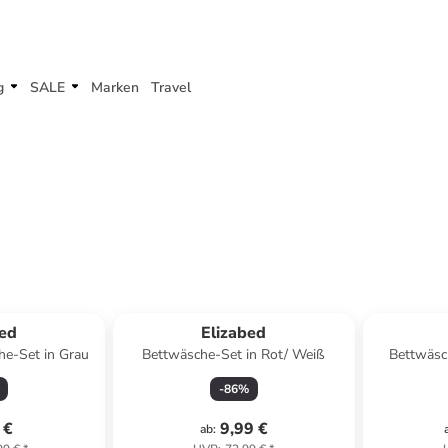
g
SALE
Marken
Travel
bed
Elizabed
he-Set in Grau
Bettwäsche-Set in Rot/ Weiß
Bettwäsc
-
86
%
 €
9,99 €
ab
: