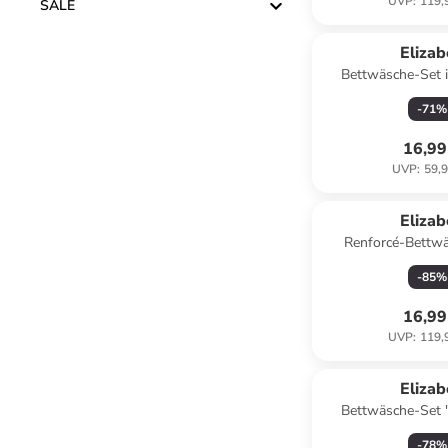
UVP
:
119,
SALE
Eliza
Bettwäsche-Set 
-
71
%
16,99
UVP
:
59,9
Eliza
Renforcé-Bettwä
Hellgr
-
85
%
16,99
UVP
:
119,
Eliza
Bettwäsche-Set "
Türkis/ 
-
78
%