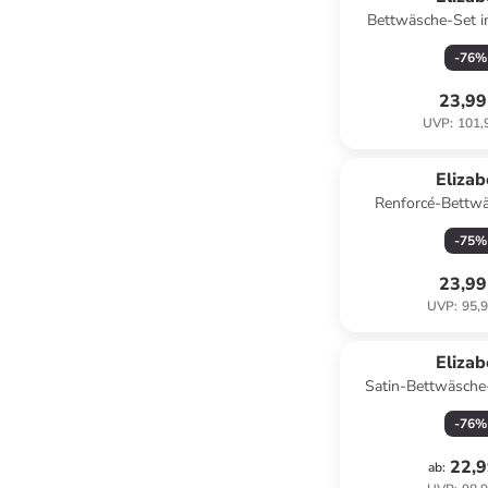
Bettwäsche-Set i
-
76
%
23,99
UVP
:
101,
Eliza
Renforcé-Bettwä
Hellbr
-
75
%
23,99
UVP
:
95,9
Eliza
Satin-Bettwäsche-
Wei
-
76
%
22,9
ab
: