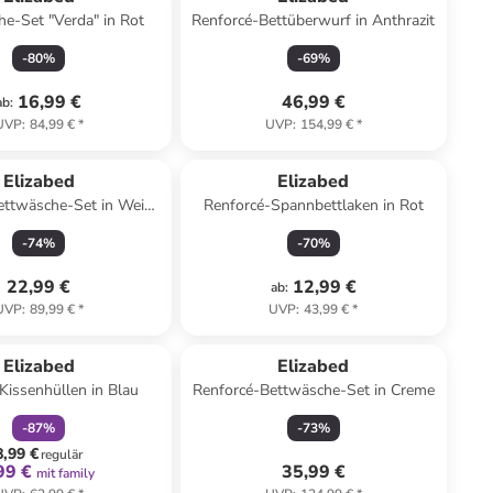
e-Set "Verda" in Rot
Renforcé-Bettüberwurf in Anthrazit
-
80
%
-
69
%
16,99 €
46,99 €
ab
:
UVP
:
84,99 €
*
UVP
:
154,99 €
*
Elizabed
Elizabed
ettwäsche-Set in Weiß/
Renforcé-Spannbettlaken in Rot
Lila
-
74
%
-
70
%
22,99 €
12,99 €
ab
:
UVP
:
89,99 €
*
UVP
:
43,99 €
*
family
rabatt
Elizabed
Elizabed
 Kissenhüllen in Blau
Renforcé-Bettwäsche-Set in Creme
-
87
%
-
73
%
8,99 €
regulär
99 €
35,99 €
mit family