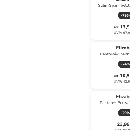
Satin-Spannbettl
-
79
%
13,9
ab
:
UVP
:
67,9
Eliza
Renforcé-Spannb
Anthra
-
74
%
10,9
ab
:
UVP
:
42,9
Eliza
Renforcé-Bettwä
Dunkelb
-
70
%
23,99