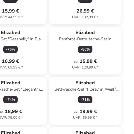
15,99 €
26,99 €
UVP
:
44,99 €
*
UVP
:
102,99 €
*
Elizabed
Elizabed
et "Seashelly" in Blau/
Renforcé-Bettwäsche-Set in
Weiß
Hellbraun/ Creme
-
75
%
-
86
%
16,99 €
15,99 €
ab
:
UVP
:
69,99 €
*
UVP
:
120,99 €
*
Elizabed
Elizabed
äsche-Set "Elegant" in
Bettwäsche-Set "Floral" in Weiß/
Weiß
Lila/ Orange
-
74
%
-
71
%
18,99 €
19,99 €
ab
:
ab
:
UVP
:
75,00 €
*
UVP
:
69,99 €
*
Elizabed
Elizabed