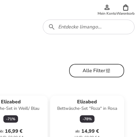
Mein Konto
Warenkorb
Alle Filter
Elizabed
Elizabed
he-Set in Weiß/ Blau
Bettwäsche-Set ''Roza'' in Rosa
-
71
%
-
78
%
16,99 €
14,99 €
ab
:
ab
: