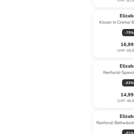
UVP
:
81,9
Eliza
Kissen in Creme/ B
(H)55 x (T
-
75
%
16,99
UVP
:
69,9
Eliza
Renforcé-Spannb
Dunkelb
-
63
%
14,99
UVP
:
40,9
Eliza
Renforcé-Bettwäsch
-
81
%