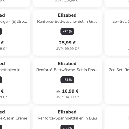
9 €
*
UVP
:
120,99 €
*
bed
Elizabed
eige - (B)25 x
Renforcé-Bettwäsche-Set in Grau
2er-Set: 
)19 cm
-
74
%
 €
25,99 €
9 €
*
UVP
:
99,99 €
*
bed
Elizabed
ettlaken in
Renforcé-Bettwäsche-Set in Rosa/
2er-Set: R
lau
Weiß
-
51
%
 €
16,99 €
ab
:
9 €
*
UVP
:
34,99 €
*
bed
Elizabed
e-Set in Creme
Renforcé-Spannbettlaken in Blau
-
65
%