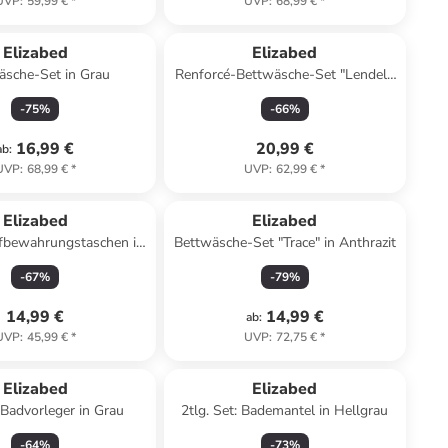
UVP
:
59,99 €
*
UVP
:
68,99 €
*
Elizabed
Elizabed
äsche-Set in Grau
Renforcé-Bettwäsche-Set "Lendell"
in Weiß
-
75
%
-
66
%
16,99 €
20,99 €
ab
:
UVP
:
68,99 €
*
UVP
:
62,99 €
*
Elizabed
Elizabed
ufbewahrungstaschen in
Bettwäsche-Set "Trace" in Anthrazit
Sand
-
67
%
-
79
%
14,99 €
14,99 €
ab
:
UVP
:
45,99 €
*
UVP
:
72,75 €
*
Elizabed
Elizabed
 Badvorleger in Grau
2tlg. Set: Bademantel in Hellgrau
-
64
%
-
73
%