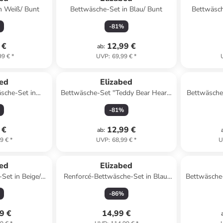
n Weiß/ Bunt
Bettwäsche-Set in Blau/ Bunt
Bettwäsch
-
81
%
 €
12,99 €
ab
:
99 €
*
UVP
:
69,99 €
*
bed
Elizabed
sche-Set in
Bettwäsche-Set ''Teddy Bear Heart''
Bettwäsche-
aun
in Creme
-
81
%
 €
12,99 €
ab
:
9 €
*
UVP
:
68,99 €
*
U
bed
Elizabed
Set in Beige/
Renforcé-Bettwäsche-Set in Blau/
Bettwäsche-
ß
Weiß
-
86
%
9 €
14,99 €