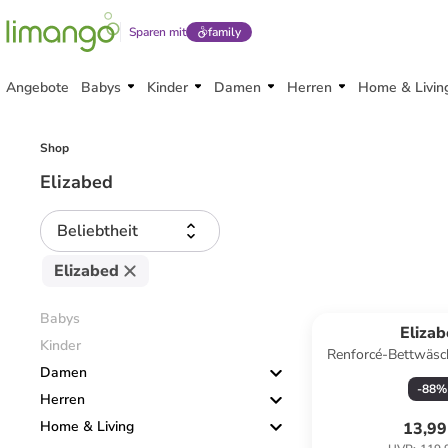
Sparen mit
family
Angebote
Babys
Kinder
Damen
Herren
Home & Livin
Shop
Elizabed
Beliebtheit
Elizabed
Babys
Eliza
Kinder
Renforcé-Bettwäsc
Damen
-
88
%
Herren
Home & Living
13,99