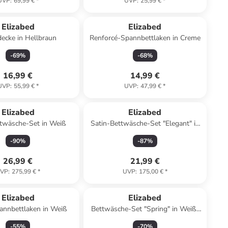
UVP
:
69,99 €
*
UVP
:
25,99 €
*
Elizabed
Elizabed
ecke in Hellbraun
Renforcé-Spannbettlaken in Creme
-
69
%
-
68
%
16,99 €
14,99 €
UVP
:
55,99 €
*
UVP
:
47,99 €
*
Elizabed
Elizabed
ttwäsche-Set in Weiß
Satin-Bettwäsche-Set "Elegant" in
Schwarz
-
90
%
-
87
%
26,99 €
21,99 €
VP
:
275,99 €
*
UVP
:
175,00 €
*
Elizabed
Elizabed
annbettlaken in Weiß
Bettwäsche-Set "Spring" in Weiß/
Rosa/ Grün
-
55
%
-
70
%