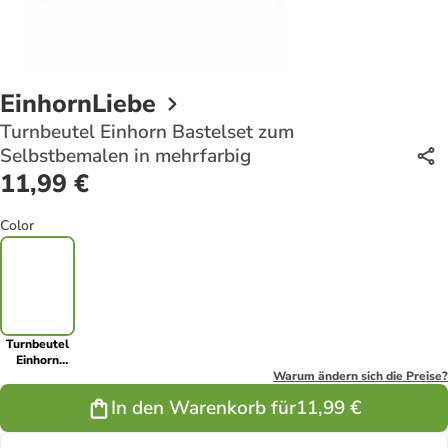
EinhornLiebe
Turnbeutel Einhorn Bastelset zum
Selbstbemalen in mehrfarbig
11,99 €
Color
Turnbeutel
Einhorn
Bastelset
Warum ändern sich die Preise?
zum
In den Warenkorb für
11,99 €
Selbstbemalen
in
mehrfarbig