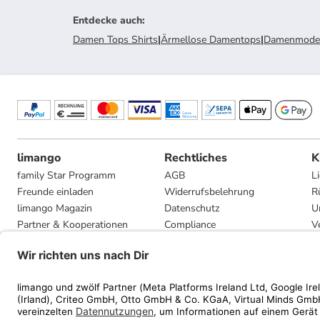
Entdecke auch
:
Damen Tops Shirts
|
Ärmellose Damentops
|
Damenmode
limango
Rechtliches
K
family Star Programm
AGB
L
Freunde einladen
Widerrufsbelehrung
R
limango Magazin
Datenschutz
U
Partner & Kooperationen
Compliance
V
Jobs
Impressum
G
Presse
Privatsphäre-Einstellungen
Mediadaten
Geschenkgutscheinbedingungen