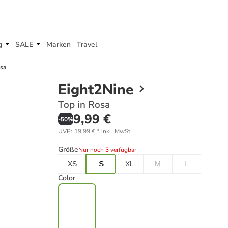
g
SALE
Marken
Travel
osa
Eight2Nine
Top in Rosa
9,99 €
-
50
%
UVP
:
19,99 €
*
inkl. MwSt.
Größe
Nur noch 3 verfügbar
XS
S
XL
M
L
Color