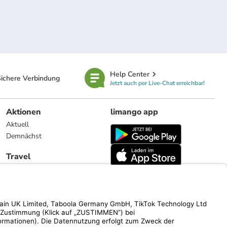
Help Center
ichere Verbindung
Jetzt auch per Live-Chat erreichbar!
Aktionen
limango app
Aktuell
Demnächst
Travel
Reiseangebote