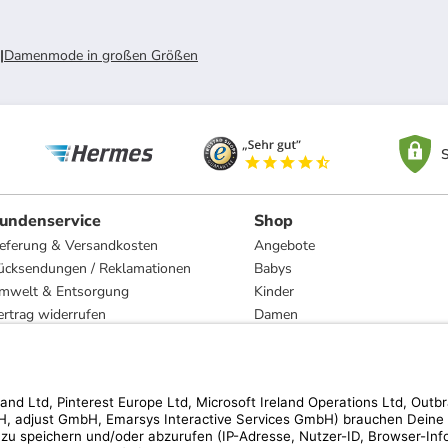
|
Damenmode in großen Größen
S
undenservice
Shop
ieferung & Versandkosten
Angebote
ücksendungen / Reklamationen
Babys
mwelt & Entsorgung
Kinder
ertrag widerrufen
Damen
esetzliche Gewährleistung und Reparatur
Herren
Wohnen
Trachten
Marken