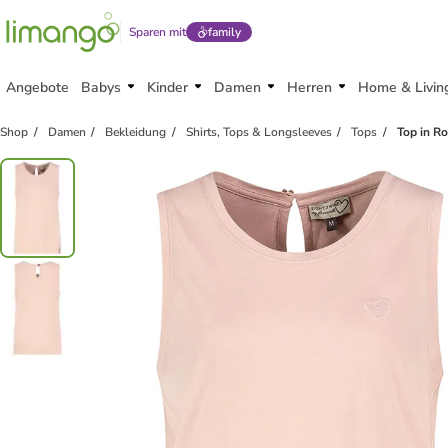
Sparen mit
family
Angebote
Babys
Kinder
Damen
Herren
Home & Livin
Shop
Damen
Bekleidung
Shirts, Tops & Longsleeves
Tops
Top in R