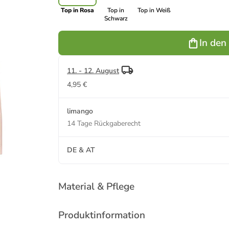
Top in Rosa
Top in
Top in Weiß
Schwarz
In den
11. - 12. August
4,95 €
limango
14 Tage Rückgaberecht
DE & AT
Material & Pflege
Produktinformation